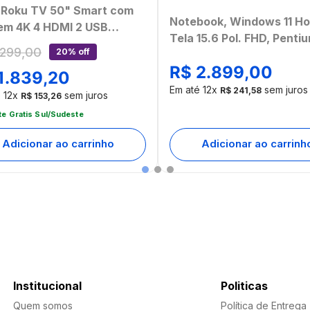
i Roku TV 50" Smart com
Notebook, Windows 11 H
em 4K 4 HDMI 2 USB
Tela 15.6 Pol. FHD, Penti
atível com Alexa e Google
299
,
00
20% off
6500Y, 8GB, 128GB eMM
 - TL059MOUT
R$
2
.
899
,
00
Cinza Ultra - UB366
1
.
839
,
20
mbalado]
Em até
12
x
sem juros
R$
241
,
58
é
12
x
sem juros
R$
153
,
26
te Gratis Sul/Sudeste
Adicionar ao carrinho
Adicionar ao carrinh
Institucional
Politicas
Quem somos
Política de Entrega