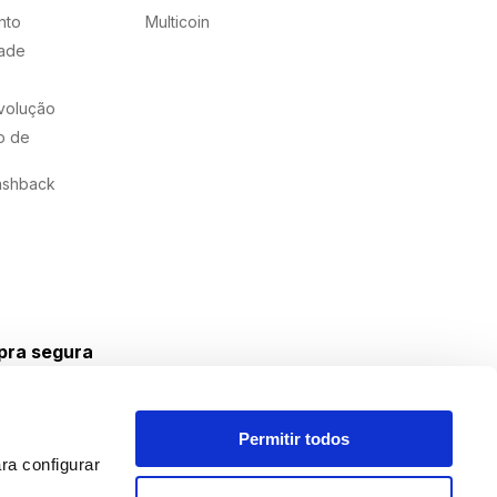
nto
Multicoin
dade
evolução
o de
ashback
ra segura
Permitir todos
ra configurar