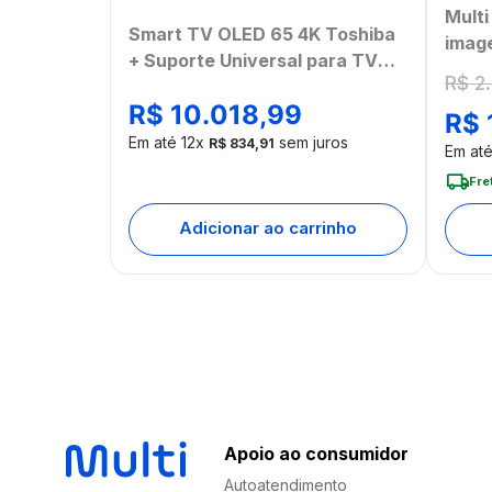
Mult
Smart TV OLED 65 4K Toshiba
imag
+ Suporte Universal para TV
comp
R$
2
.
Multi 13 a 100 - TB018MK2
Home
R$
10
.
018
,
99
R$
[Ree
Em até
12
x
sem juros
R$
834
,
91
Em at
Fre
Adicionar ao carrinho
Apoio ao consumidor
Autoatendimento