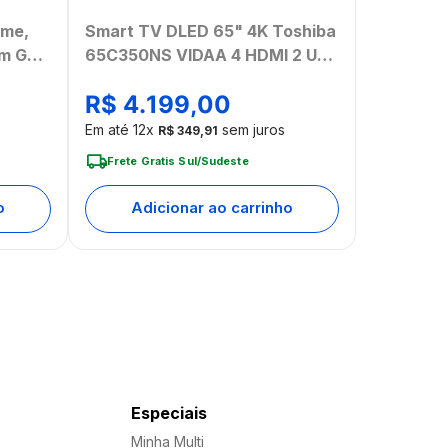
ome,
Smart TV DLED 65" 4K Toshiba
um Gold
65C350NS VIDAA 4 HDMI 2 USB
C
Wi-Fi - TB032M
R$
4
.
199
,
00
Em até
12
x
sem juros
R$
349
,
91
Frete Gratis Sul/Sudeste
o
Adicionar ao carrinho
Especiais
Minha Multi