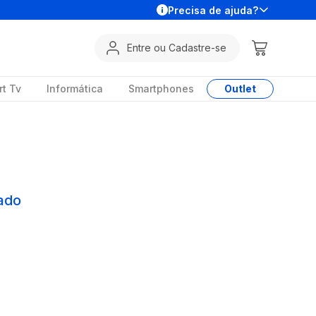
Precisa de ajuda?
Entre ou Cadastre-se
t Tv
Informática
Smartphones
Outlet
ado