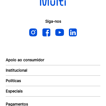
Siga-nos
Apoio ao consumidor
Institucional
Autoatendimento
Suporte e reparo
Politicas
Quem somos
Acompanhar Entrega
Revendedor
Baixe o APP
Especiais
Política de Entrega
Seja um Revendedor
Política de Pagamento
Investidores
Minha Multi
Política de Privacidade
Pagamentos
Trabalhe conosco