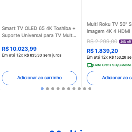
Multi Roku TV 50" 
Smart TV OLED 65 4K Toshiba +
imagem 4K 4 HDMI
Suporte Universal para TV Multi
compatível com Ale
R$
2
.
299
,
00
13 a 100 - TB018MK2
20% off
Home - TL059MOU
R$
10
.
023
,
99
R$
1
.
839
,
20
[Reembalado]
Em até
12
x
sem juros
R$
835
,
33
Em até
12
x
se
R$
153
,
26
Frete Gratis Sul/Sudeste
Adicionar ao carrinho
Adicionar ao c