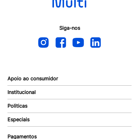
Siga-nos
Apoio ao consumidor
Institucional
Autoatendimento
Suporte e reparo
Politicas
Quem somos
Acompanhar Entrega
Revendedor
Baixe o APP
Especiais
Política de Entrega
Seja um Revendedor
Política de Pagamento
Investidores
Minha Multi
Política de Privacidade
Pagamentos
Trabalhe conosco