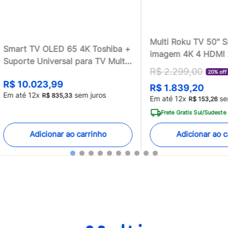
Multi Roku TV 50" 
Smart TV OLED 65 4K Toshiba +
imagem 4K 4 HDMI
Suporte Universal para TV Multi
compatível com Ale
R$
2
.
299
,
00
13 a 100 - TB018MK2
20% off
Home - TL059MOU
R$
10
.
023
,
99
R$
1
.
839
,
20
[Reembalado]
Em até
12
x
sem juros
R$
835
,
33
Em até
12
x
se
R$
153
,
26
Frete Gratis Sul/Sudeste
Adicionar ao carrinho
Adicionar ao c