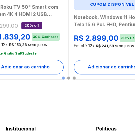
CUPOM DISPONÍVEL
i Roku TV 50" Smart com
em 4K 4 HDMI 2 USB
Notebook, Windows 11 H
atível com Alexa e Google
Tela 15.6 Pol. FHD, Penti
299
,
00
20% off
 - TL059MOUT
6500Y, 8GB, 128GB eMM
1
.
839
,
20
mbalado]
R$
2
.
899
,
00
30
%
Cashback
Cinza Ultra - UB366
30
%
Ca
é
12
x
sem juros
R$
153
,
26
Em até
12
x
sem juros
R$
241
,
58
te Gratis Sul/Sudeste
Adicionar ao carrinho
Adicionar ao carrinh
Institucional
Politicas