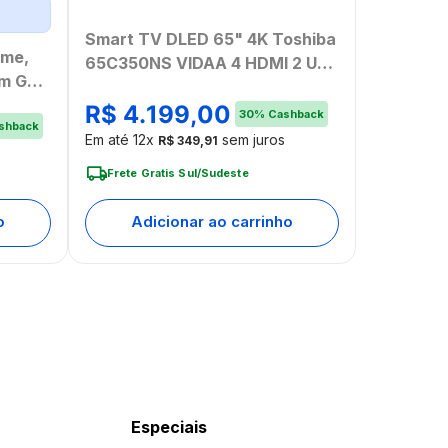
Smart TV DLED 65" 4K Toshiba
ome,
65C350NS VIDAA 4 HDMI 2 USB
um Gold
Wi-Fi - TB032M
C
R$
4
.
199
,
00
30
%
Cashback
shback
Em até
12
x
sem juros
R$
349
,
91
Frete Gratis Sul/Sudeste
o
Adicionar ao carrinho
Especiais