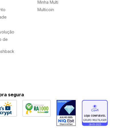
Minha Multi
nto
Multicoin
dade
evolução
o de
ashback
ra segura