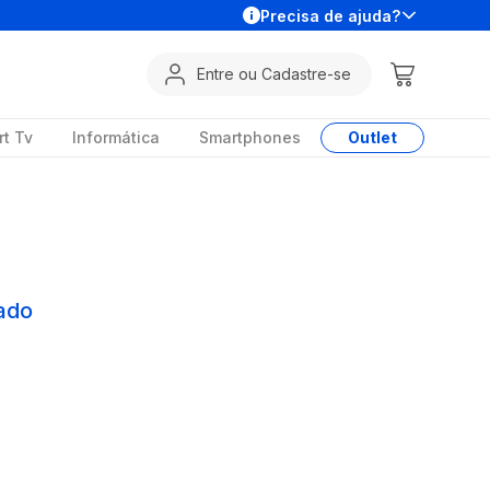
Precisa de ajuda?
Entre ou Cadastre-se
t Tv
Informática
Smartphones
Outlet
ado