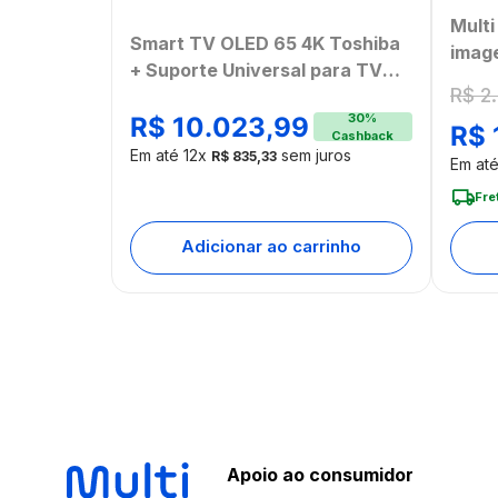
Mult
Smart TV OLED 65 4K Toshiba
imag
+ Suporte Universal para TV
comp
R$
2
.
Multi 13 a 100 - TB018MK2
Home
30
%
R$
10
.
023
,
99
R$
[Ree
Cashback
Em até
12
x
sem juros
R$
835
,
33
Em at
Fre
Adicionar ao carrinho
Apoio ao consumidor