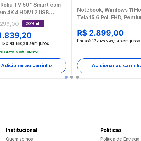
i Roku TV 50" Smart com
Notebook, Windows 11 H
em 4K 4 HDMI 2 USB
Tela 15.6 Pol. FHD, Penti
atível com Alexa e Google
299
,
00
20% off
6500Y, 8GB, 128GB eMM
 - TL059MOUT
R$
2
.
899
,
00
Cinza Ultra - UB366
1
.
839
,
20
mbalado]
Em até
12
x
sem juros
R$
241
,
58
é
12
x
sem juros
R$
153
,
26
te Gratis Sul/Sudeste
Adicionar ao carrinho
Adicionar ao carrinh
Institucional
Politicas
Quem somos
Política de Entrega