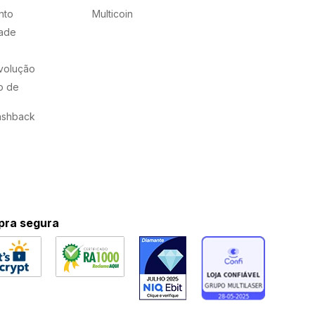
nto
Multicoin
dade
evolução
o de
ashback
ra segura