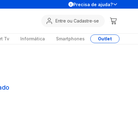
Precisa de ajuda?
Entre ou Cadastre-se
t Tv
Informática
Smartphones
Outlet
ado