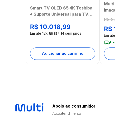
Mult
Smart TV OLED 65 4K Toshiba
imag
+ Suporte Universal para TV
comp
R$
2
.
Multi 13 a 100 - TB018MK2
Home
R$
10
.
018
,
99
R$
[Ree
Em até
12
x
sem juros
R$
834
,
91
Em at
Fre
Adicionar ao carrinho
Apoio ao consumidor
Autoatendimento