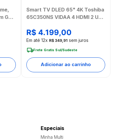
ome,
Smart TV DLED 65" 4K Toshiba
um Gold
65C350NS VIDAA 4 HDMI 2 USB
C
Wi-Fi - TB032M
R$
4
.
199
,
00
Em até
12
x
sem juros
R$
349
,
91
Frete Gratis Sul/Sudeste
o
Adicionar ao carrinho
Especiais
Minha Multi