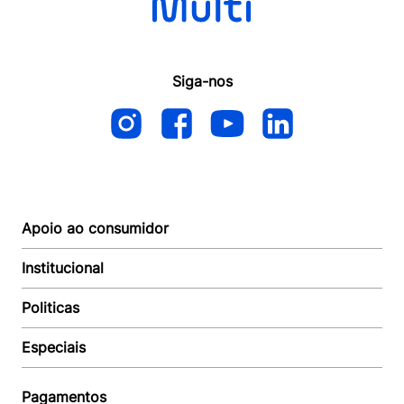
Siga-nos
Apoio ao consumidor
Institucional
Autoatendimento
Suporte e reparo
Politicas
Quem somos
Acompanhar Entrega
Revendedor
Baixe o APP
Especiais
Política de Entrega
Seja um Revendedor
Política de Pagamento
Investidores
Minha Multi
Política de Privacidade
Pagamentos
Trabalhe conosco