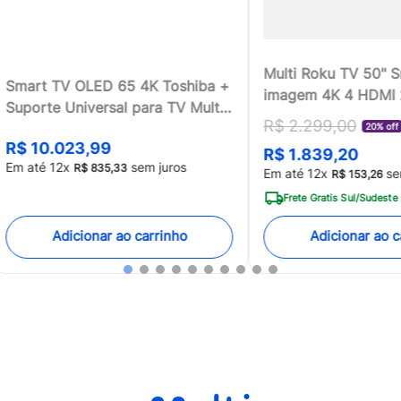
Multi Roku TV 50" 
Smart TV OLED 65 4K Toshiba +
imagem 4K 4 HDMI
Suporte Universal para TV Multi
compatível com Ale
R$
2
.
299
,
00
13 a 100 - TB018MK2
20% off
Home - TL059MOU
R$
10
.
023
,
99
R$
1
.
839
,
20
[Reembalado]
Em até
12
x
sem juros
R$
835
,
33
Em até
12
x
se
R$
153
,
26
Frete Gratis Sul/Sudeste
Adicionar ao carrinho
Adicionar ao c