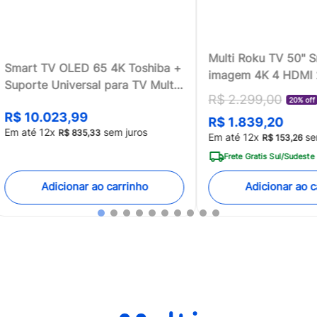
Multi Roku TV 50" 
Smart TV OLED 65 4K Toshiba +
imagem 4K 4 HDMI
Suporte Universal para TV Multi
compatível com Ale
R$
2
.
299
,
00
13 a 100 - TB018MK2
20% off
Home - TL059MOU
R$
10
.
023
,
99
R$
1
.
839
,
20
[Reembalado]
Em até
12
x
sem juros
R$
835
,
33
Em até
12
x
se
R$
153
,
26
Frete Gratis Sul/Sudeste
Adicionar ao carrinho
Adicionar ao c