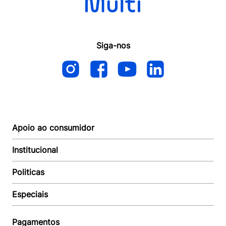
Siga-nos
Apoio ao consumidor
Institucional
Autoatendimento
Suporte e reparo
Politicas
Quem somos
Acompanhar Entrega
Revendedor
Baixe o APP
Especiais
Política de Entrega
Seja um Revendedor
Política de Pagamento
Investidores
Minha Multi
Política de Privacidade
Pagamentos
Trabalhe conosco