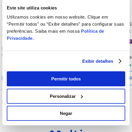
Este site utiliza cookies
Utilizamos cookies em nosso website. Clique em
Multi Roku TV 50" 
“Permitir todos” ou “Exibir detalhes” para configurar suas
Smart TV OLED 65 4K Toshiba +
imagem 4K 4 HDMI
preferências. Saiba mais em nossa
Política de
Suporte Universal para TV Multi
compatível com Ale
Privacidade
.
R$
2
.
299
,
00
13 a 100 - TB018MK2
20% off
Home - TL059MOU
R$
10
.
018
,
99
R$
1
.
839
,
20
[Reembalado]
Em até
12
x
sem juros
R$
834
,
91
Em até
12
x
se
R$
153
,
26
Exibir detalhes
Frete Gratis Sul/Sudeste
Adicionar ao carrinho
Adicionar ao c
Permitir todos
Personalizar
Negar