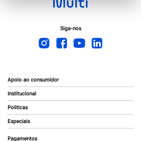
Siga-nos
Apoio ao consumidor
Institucional
Autoatendimento
Suporte e reparo
Politicas
Quem somos
Acompanhar Entrega
Revendedor
Baixe o APP
Especiais
Política de Entrega
Seja um Revendedor
Política de Pagamento
Investidores
Minha Multi
Política de Privacidade
Pagamentos
Trabalhe conosco