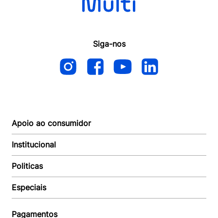
Siga-nos
Apoio ao consumidor
Institucional
Autoatendimento
Suporte e reparo
Politicas
Quem somos
Acompanhar Entrega
Revendedor
Baixe o APP
Especiais
Política de Entrega
Seja um Revendedor
Política de Pagamento
Investidores
Minha Multi
Política de Privacidade
Pagamentos
Trabalhe conosco