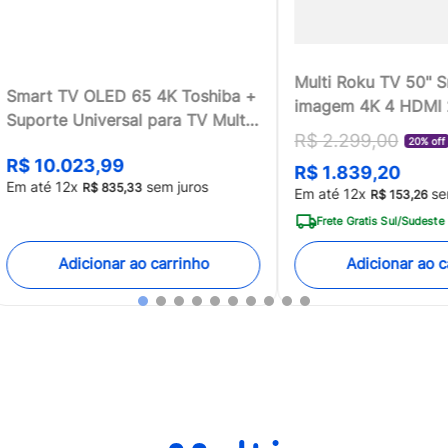
Multi Roku TV 50" 
Smart TV OLED 65 4K Toshiba +
imagem 4K 4 HDMI
Suporte Universal para TV Multi
compatível com Ale
R$
2
.
299
,
00
13 a 100 - TB018MK2
20% off
Home - TL059MOU
R$
10
.
023
,
99
R$
1
.
839
,
20
[Reembalado]
Em até
12
x
sem juros
R$
835
,
33
Em até
12
x
se
R$
153
,
26
Frete Gratis Sul/Sudeste
Adicionar ao carrinho
Adicionar ao c