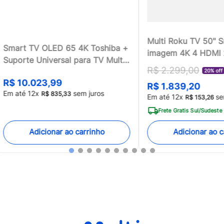
Multi Roku TV 50" 
Smart TV OLED 65 4K Toshiba +
imagem 4K 4 HDMI
Suporte Universal para TV Multi
compatível com Ale
R$
2
.
299
,
00
13 a 100 - TB018MK2
20% off
Home - TL059MOU
R$
10
.
023
,
99
R$
1
.
839
,
20
[Reembalado]
Em até
12
x
sem juros
R$
835
,
33
Em até
12
x
se
R$
153
,
26
Frete Gratis Sul/Sudeste
Adicionar ao carrinho
Adicionar ao c