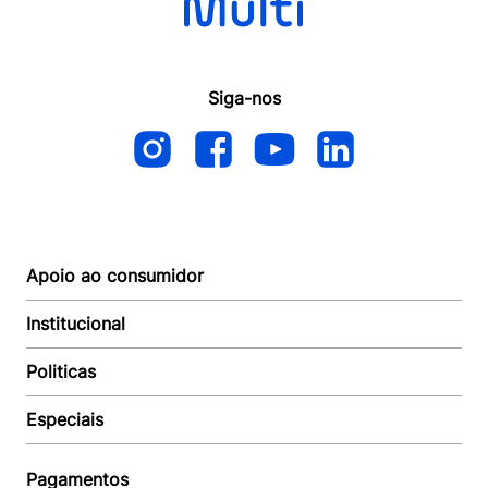
Siga-nos
Apoio ao consumidor
Institucional
Autoatendimento
Suporte e reparo
Politicas
Quem somos
Acompanhar Entrega
Revendedor
Baixe o APP
Especiais
Política de Entrega
Seja um Revendedor
Política de Pagamento
Investidores
Minha Multi
Política de Privacidade
Pagamentos
Trabalhe conosco