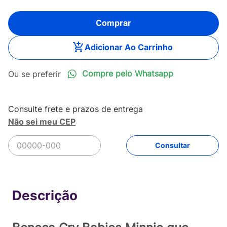
Comprar
Adicionar Ao Carrinho
Compre pelo Whatsapp
Não sei meu CEP
R$
399
,
90
Comprar
Em até
8
x
R$
49
,
98
sem juros