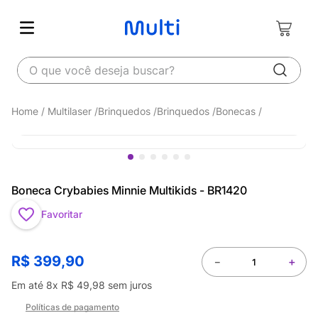
O que você deseja buscar?
Multilaser
Brinquedos
Brinquedos
Bonecas
Boneca Crybabies Minnie Multikids - BR1420
Favoritar
R$
399
,
90
－
＋
Em até
8
x
R$
49
,
98
sem juros
Políticas de pagamento