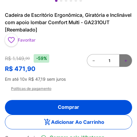
Cadeira de Escritório Ergonômica, Giratória e Inclinável
com apoio lombar Comfort Multi - GA231OUT
[Reembalado]
Favoritar
R$
1
.
149
,
-59%
90
－
＋
R$
471
,
90
Em até
10
x
R$
47
,
19
sem juros
Políticas de pagamento
Comprar
Adicionar Ao Carrinho