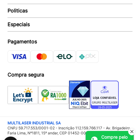
Suporte e reparo
Politicas
Quem somos
Acompanhar Entrega
Revendedor
Baixe o APP
Especiais
Política de Entrega
Seja um Revendedor
Política de Pagamento
Investidores
Minha Multi
Política de Privacidade
Pagamentos
Trabalhe conosco
Multicoin
Política de Garantia
Política Troca e Devolução
Responsabilidade Ambiental:
Política de Proteção de Dados
Sustentabilidade
Regulamento de Cashback
Compra segura
Acessoria de Imprensa:
Imprensa
MULTILASER INDUSTRIAL SA
CNPJ 59.717.553/0001-02 - Inscrição 112.159.766.117 - Av. Brigadeiro
Faria Lima, Nº1811, 15º andar, CEP 01452-001 - São Paulo – SP
Compre pelo