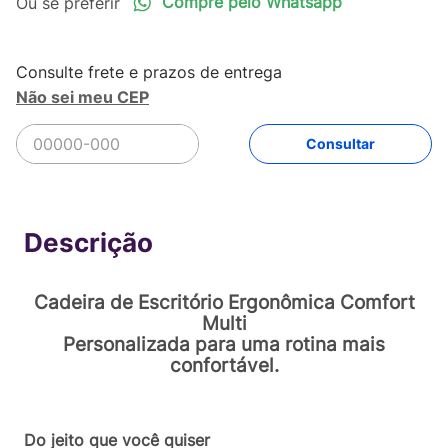
Compre pelo Whatsapp
Não sei meu CEP
R$
471
,
90
Comprar
Em até
10
x
R$
47
,
19
sem juros
Cadeira de Escritório Ergonômica Comfort
Multi
Personalizada para uma rotina mais
confortável.
Do jeito que você quiser