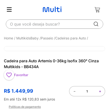
O que você deseja buscar?
MultikidsBaby
Passeio
Cadeiras para Auto
Cadeira para Auto Artemis 0-36kg Isofix 360° Cinza
Multikids - BB434A
Favoritar
R$
1
.
449
,
99
－
＋
Em até
12
x
R$
120
,
83
sem juros
Políticas de pagamento