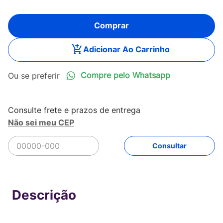
Comprar
Adicionar Ao Carrinho
Compre pelo Whatsapp
Não sei meu CEP
R$
1
.
449
,
99
Comprar
Em até
12
x
R$
120
,
83
sem juros