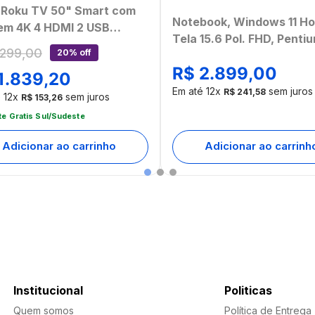
i Roku TV 50" Smart com
Notebook, Windows 11 H
em 4K 4 HDMI 2 USB
Tela 15.6 Pol. FHD, Penti
atível com Alexa e Google
299
,
00
20% off
6500Y, 8GB, 128GB eMM
 - TL059MOUT
R$
2
.
899
,
00
Cinza Ultra - UB366
1
.
839
,
20
mbalado]
Em até
12
x
sem juros
R$
241
,
58
é
12
x
sem juros
R$
153
,
26
te Gratis Sul/Sudeste
Adicionar ao carrinho
Adicionar ao carrinh
Institucional
Politicas
Quem somos
Política de Entrega