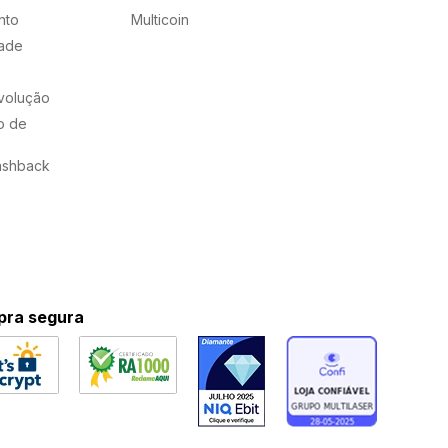
nto
Multicoin
dade
evolução
o de
ashback
ra segura