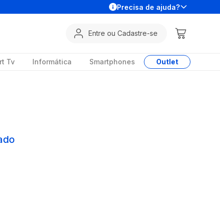
Precisa de ajuda?
Entre ou Cadastre-se
t Tv
Informática
Smartphones
Outlet
ado