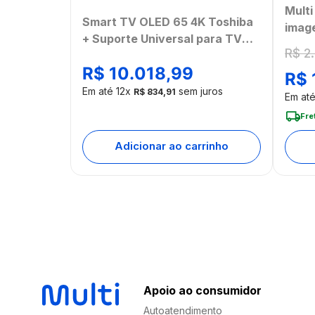
Mult
Smart TV OLED 65 4K Toshiba
imag
+ Suporte Universal para TV
comp
R$
2
.
Multi 13 a 100 - TB018MK2
Home
R$
10
.
018
,
99
R$
[Ree
Em até
12
x
sem juros
R$
834
,
91
Em at
Fre
Adicionar ao carrinho
Apoio ao consumidor
Autoatendimento