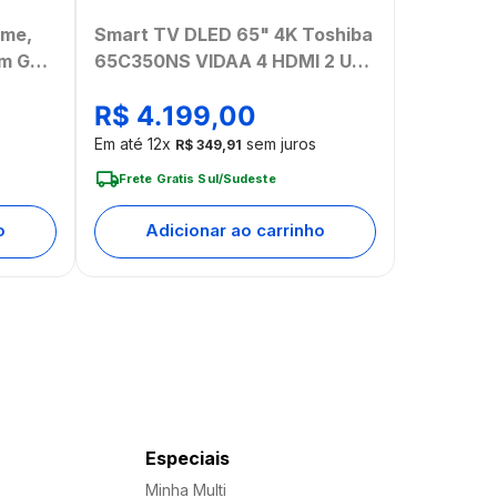
ome,
Smart TV DLED 65" 4K Toshiba
um Gold
65C350NS VIDAA 4 HDMI 2 USB
C
Wi-Fi - TB032M
R$
4
.
199
,
00
Em até
12
x
sem juros
R$
349
,
91
Frete Gratis Sul/Sudeste
o
Adicionar ao carrinho
Especiais
Minha Multi