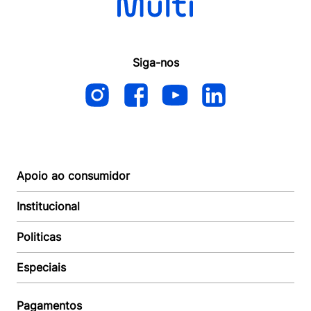
Siga-nos
Apoio ao consumidor
Institucional
Autoatendimento
Suporte e reparo
Politicas
Quem somos
Acompanhar Entrega
Revendedor
Baixe o APP
Especiais
Política de Entrega
Seja um Revendedor
Política de Pagamento
Investidores
Minha Multi
Política de Privacidade
Pagamentos
Trabalhe conosco