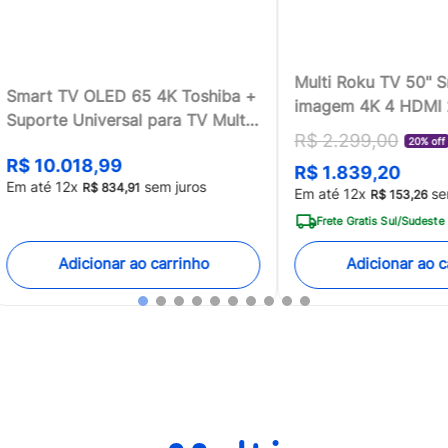
Multi Roku TV 50" 
Smart TV OLED 65 4K Toshiba +
imagem 4K 4 HDMI
Suporte Universal para TV Multi
compatível com Ale
R$
2
.
299
,
00
13 a 100 - TB018MK2
20% off
Home - TL059MOU
R$
10
.
018
,
99
R$
1
.
839
,
20
[Reembalado]
Em até
12
x
sem juros
R$
834
,
91
Em até
12
x
se
R$
153
,
26
Frete Gratis Sul/Sudeste
Adicionar ao carrinho
Adicionar ao c