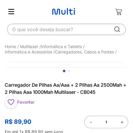
O que você deseja buscar?
Multilaser
Informática e Tablets
Informática e Acessórios
Carregadores, Cabos e Fontes
Carregador De Pilhas Aa/Aaa + 2 Pilhas Aa 2500Mah +
2 Pilhas Aaa 1000Mah Multilaser - CB045
Favoritar
R$
89
,
90
－
＋
Em até
1
x
R$
89
,
90
sem juros