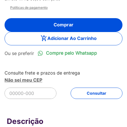
Políticas de pagamento
Comprar
Adicionar Ao Carrinho
Compre pelo Whatsapp
Não sei meu CEP
R$
89
,
90
Comprar
Em até
1
x
R$
89
,
90
sem juros