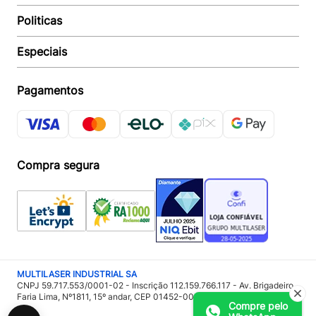
Suporte e reparo
Politicas
Quem somos
Acompanhar Entrega
Revendedor
Baixe o APP
Especiais
Política de Entrega
Seja um Revendedor
Política de Pagamento
Investidores
Minha Multi
Política de Privacidade
Pagamentos
Trabalhe conosco
Multicoin
Política de Garantia
Política Troca e Devolução
Responsabilidade Ambiental:
Política de Proteção de Dados
Sustentabilidade
Regulamento de Cashback
Compra segura
Acessoria de Imprensa:
Imprensa
MULTILASER INDUSTRIAL SA
CNPJ 59.717.553/0001-02 - Inscrição 112.159.766.117 - Av. Brigadeiro
Faria Lima, Nº1811, 15º andar, CEP 01452-001 - São Paulo – SP
Compre pelo