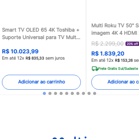
Multi Roku TV 50" 
Smart TV OLED 65 4K Toshiba +
imagem 4K 4 HDMI
Suporte Universal para TV Multi
compatível com Ale
R$
2
.
299
,
00
13 a 100 - TB018MK2
20% off
Home - TL059MOU
R$
10
.
023
,
99
R$
1
.
839
,
20
[Reembalado]
Em até
12
x
sem juros
R$
835
,
33
Em até
12
x
se
R$
153
,
26
Frete Gratis Sul/Sudeste
Adicionar ao carrinho
Adicionar ao c