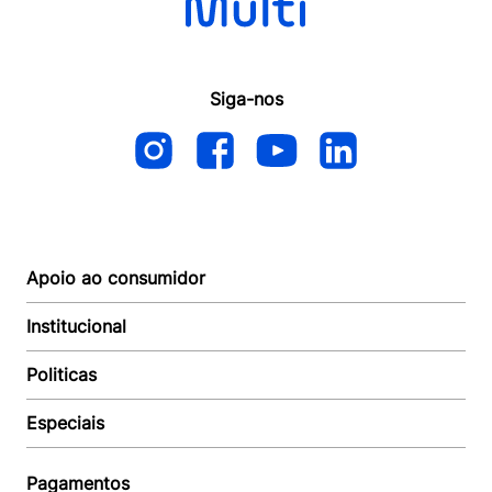
Siga-nos
Apoio ao consumidor
Institucional
Autoatendimento
Suporte e reparo
Politicas
Quem somos
Acompanhar Entrega
Revendedor
Baixe o APP
Especiais
Política de Entrega
Seja um Revendedor
Política de Pagamento
Investidores
Minha Multi
Política de Privacidade
Pagamentos
Trabalhe conosco