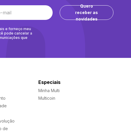
Quero
receber as
novidades
ais e forneço meu
cê pode cancelar a
omunicações que
Especiais
Minha Multi
nto
Multicoin
dade
evolução
o de