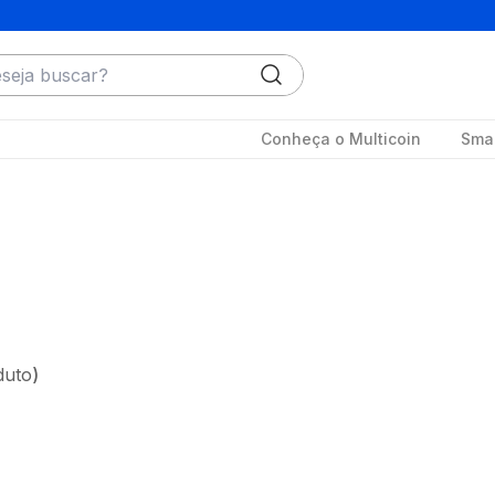
ja buscar?
Conheça o Multicoin
Smar
duto