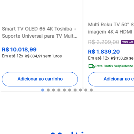
Multi Roku TV 50" 
Smart TV OLED 65 4K Toshiba +
imagem 4K 4 HDMI
Suporte Universal para TV Multi
compatível com Ale
R$
2
.
299
,
00
13 a 100 - TB018MK2
20% off
Home - TL059MOU
R$
10
.
018
,
99
R$
1
.
839
,
20
[Reembalado]
Em até
12
x
sem juros
R$
834
,
91
Em até
12
x
se
R$
153
,
26
Frete Gratis Sul/Sudeste
Adicionar ao carrinho
Adicionar ao c