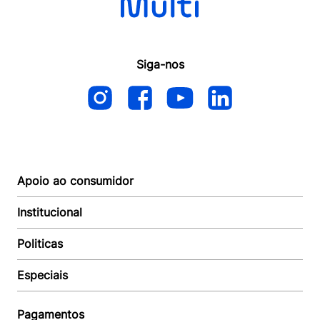
Siga-nos
Apoio ao consumidor
Institucional
Autoatendimento
Suporte e reparo
Politicas
Quem somos
Acompanhar Entrega
Revendedor
Baixe o APP
Especiais
Política de Entrega
Seja um Revendedor
Política de Pagamento
Investidores
Minha Multi
Política de Privacidade
Pagamentos
Trabalhe conosco