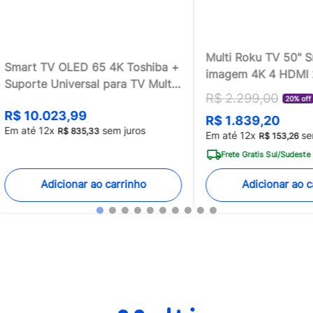
Multi Roku TV 50" 
Smart TV OLED 65 4K Toshiba +
imagem 4K 4 HDMI
Suporte Universal para TV Multi
compatível com Ale
R$
2
.
299
,
00
13 a 100 - TB018MK2
20% off
Home - TL059MOU
R$
10
.
023
,
99
R$
1
.
839
,
20
[Reembalado]
Em até
12
x
sem juros
R$
835
,
33
Em até
12
x
se
R$
153
,
26
Frete Gratis Sul/Sudeste
Adicionar ao carrinho
Adicionar ao c