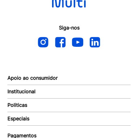
Siga-nos
Apoio ao consumidor
Institucional
Autoatendimento
Suporte e reparo
Politicas
Quem somos
Acompanhar Entrega
Revendedor
Baixe o APP
Especiais
Política de Entrega
Seja um Revendedor
Política de Pagamento
Investidores
Minha Multi
Política de Privacidade
Pagamentos
Trabalhe conosco