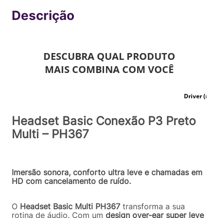
R$
34
,
90
Comprar
Em até
1
x
R$
34
,
90
sem juros
Headset Basic Conexão P3 Preto
Multi – PH367
Imersão sonora, conforto ultra leve e chamadas em
HD com cancelamento de ruído.
O
Headset Basic Multi PH367
transforma a sua
rotina de áudio. Com um
design over-ear super leve