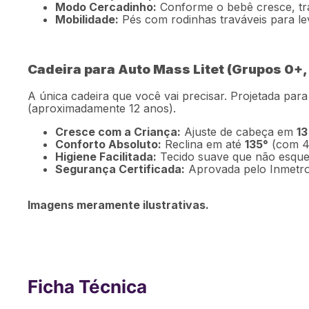
Modo Cercadinho:
Conforme o bebê cresce, tra
Mobilidade:
Pés com rodinhas traváveis para le
Cadeira para Auto Mass Litet (Grupos 0+, I, 
A única cadeira que você vai precisar. Projetada par
(aproximadamente 12 anos).
Cresce com a Criança:
Ajuste de cabeça em
13
Conforto Absoluto:
Reclina em até
135°
(com 4 
Higiene Facilitada:
Tecido suave que não esquen
Segurança Certificada:
Aprovada pelo Inmetro 
Imagens meramente ilustrativas.
Ficha Técnica