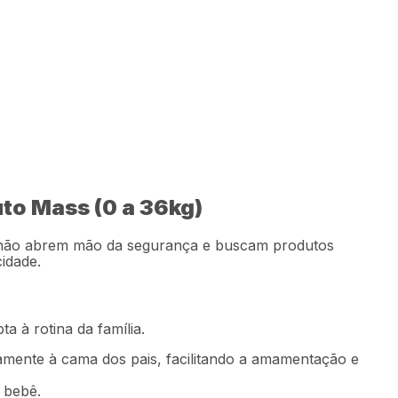
00
Comprar
49
,
91
sem juros
uto Mass (0 a 36kg)
que não abrem mão da segurança e buscam produtos
idade.
 à rotina da família.
itamente à cama dos pais, facilitando a amamentação e
o bebê.