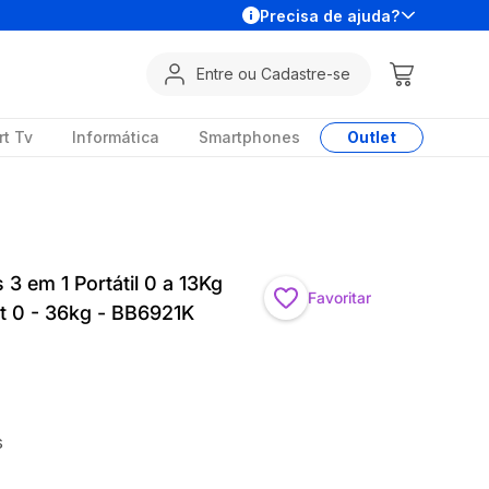
Precisa de ajuda?
Entre ou Cadastre-se
t Tv
Informática
Smartphones
Outlet
3 em 1 Portátil 0 a 13Kg
Favoritar
et 0 - 36kg - BB6921K
s