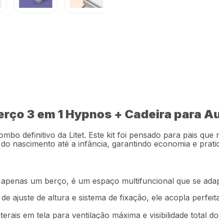
R$
1
.
799
,
tátil 0 a 13Kg +
- BB6921K
Em até
12
x
R$
1
Berço 3 em 1 Hypnos + Cadeira para A
Descrição
Ficha técnica
mbo definitivo da Litet. Este kit foi pensado para pais 
o nascimento até a infância, garantindo economia e pratic
apenas um berço, é um espaço multifuncional que se adapta
de ajuste de altura e sistema de fixação, ele acopla perfe
terais em tela para ventilação máxima e visibilidade total d