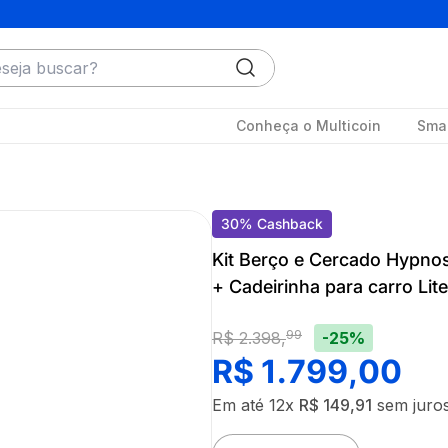
ja buscar?
Conheça o Multicoin
Smar
30
%
Cashback
Kit Berço e Cercado Hypnos 
+ Cadeirinha para carro Lit
99
-25%
R$
2
.
398
,
R$
1
.
799
,
00
Em até
12
x
R$
149
,
91
sem juro