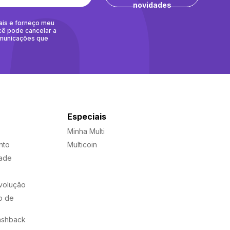
novidades
ais e forneço meu
cê pode cancelar a
omunicações que
Especiais
Minha Multi
nto
Multicoin
dade
evolução
o de
ashback