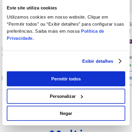
Este site utiliza cookies
Utilizamos cookies em nosso website. Clique em
Multi Roku TV 50" 
“Permitir todos” ou “Exibir detalhes” para configurar suas
Smart TV OLED 65 4K Toshiba +
imagem 4K 4 HDMI
preferências. Saiba mais em nossa
Política de
Suporte Universal para TV Multi
compatível com Ale
Privacidade
.
R$
2
.
299
,
00
13 a 100 - TB018MK2
20% off
Home - TL059MOU
R$
10
.
023
,
99
R$
1
.
839
,
20
[Reembalado]
Em até
12
x
sem juros
R$
835
,
33
Em até
12
x
se
R$
153
,
26
Exibir detalhes
Frete Gratis Sul/Sudeste
Adicionar ao carrinho
Adicionar ao c
Permitir todos
Personalizar
Negar