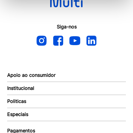
Siga-nos
Apoio ao consumidor
Institucional
Autoatendimento
Suporte e reparo
Politicas
Quem somos
Acompanhar Entrega
Revendedor
Baixe o APP
Especiais
Política de Entrega
Seja um Revendedor
Política de Pagamento
Investidores
Minha Multi
Política de Privacidade
Pagamentos
Trabalhe conosco