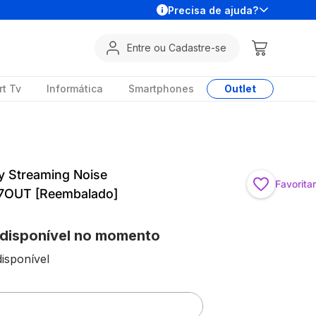
Precisa de ajuda?
Entre ou Cadastre-se
t Tv
Informática
Smartphones
Outlet
y Streaming Noise
Favoritar
37OUT [Reembalado]
 disponível no momento
isponível