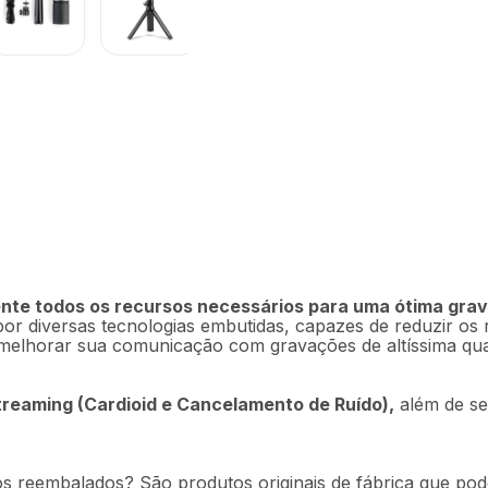
Noise Cancelling
nte todos os recursos necessários para uma ótima gra
 diversas tecnologias embutidas, capazes de reduzir os ru
Descrição
Ficha técnica
 melhorar sua comunicação com gravações de altíssima qu
treaming (Cardioid e Cancelamento de Ruído),
além de se
s reembalados? São produtos originais de fábrica que pod