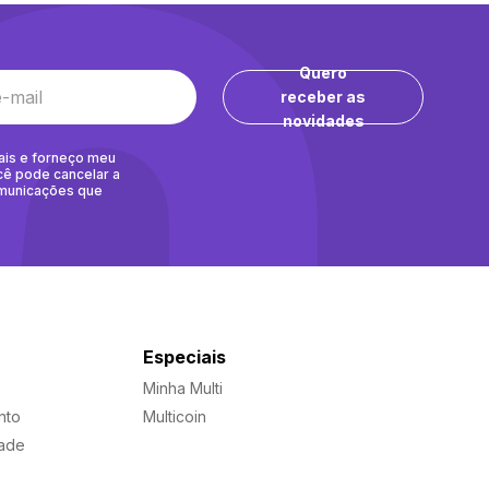
Quero
receber as
novidades
ais e forneço meu
cê pode cancelar a
omunicações que
Especiais
Minha Multi
nto
Multicoin
dade