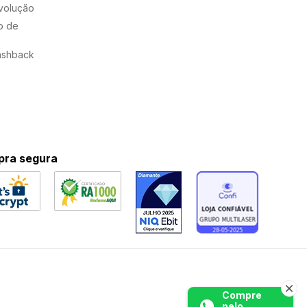
evolução
o de
ashback
ra segura
Compre
pelo