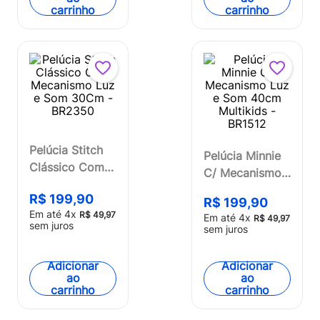
carrinho
carrinho
Pelúcia Stitch
Pelúcia Minnie
Clássico Com
C/ Mecanismo
Mecanismo Luz
Luz e Som
R$
199
,
90
e Som 30Cm -
R$
199
,
90
40cm Multikids
Em até
4
x
R$
49
,
97
Em até
4
x
BR2350
R$
49
,
97
- BR1512
sem juros
sem juros
Adicionar
Adicionar
ao
ao
carrinho
carrinho