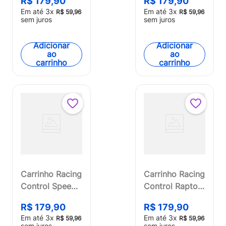
R$
179
,
90
R$
179
,
90
Mecanismo
Amarelo
Em até
3
x
Em até
3
x
R$
59
,
96
R$
59
,
96
Multikids -
Multikids -
sem juros
sem juros
BR2200
BR1645
Adicionar
Adicionar
ao
ao
carrinho
carrinho
Carrinho Racing
Carrinho Racing
Control Speed
Control Raptor
X Vermelho
Vermelho
R$
179
,
90
R$
179
,
90
Multikids -
Multikids -
Em até
3
x
Em até
3
x
R$
59
,
96
R$
59
,
96
BR1142
BR1336
sem juros
sem juros