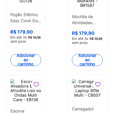
Fogão Elétrico
Mochila de
Easy Cook Duo
Atividades
2 Bocas 127v-
Mickey com
R$
179
,
90
2000w Multi -
R$
179
,
90
Canetinhas e
Em até
3
x
R$
59
,
96
Em até
3
x
GO138
R$
59
,
96
Acessórios
sem juros
sem juros
Multikids -
BR1587
Adicionar
Adicionar
ao
ao
carrinho
carrinho
Carregador
Escova