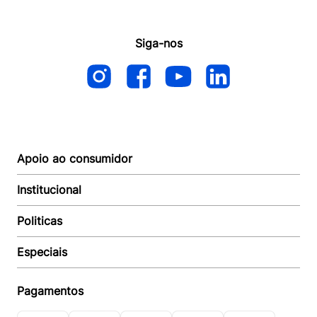
Siga-nos
Apoio ao consumidor
Institucional
Autoatendimento
Suporte e reparo
Politicas
Quem somos
Acompanhar Entrega
Revendedor
Baixe o APP
Especiais
Política de Entrega
Seja um Revendedor
Política de Pagamento
Investidores
Minha Multi
Política de Privacidade
Pagamentos
Trabalhe conosco
Multicoin
Política de Garantia