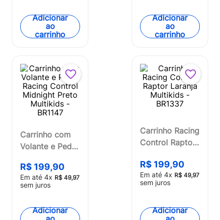
Adicionar
Adicionar
ao
ao
carrinho
carrinho
Carrinho Racing
Carrinho com
Control Raptor
Volante e Pedal
Laranja
Racing Control
R$
199
,
90
Multikids -
R$
199
,
90
Midnight Preto
Em até
4
x
R$
49
,
97
Em até
4
x
BR1337
R$
49
,
97
Multikids -
sem juros
sem juros
BR1147
Adicionar
Adicionar
ao
ao