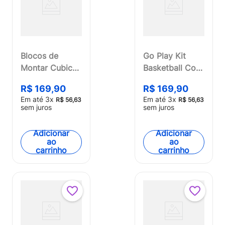
Blocos de
Go Play Kit
Montar Cubic
Basketball Com
25 em 1 Avião
Pedestal
R$
169
,
90
R$
169
,
90
de Combate
Ajustável
Em até
3
x
Em até
3
x
R$
56
,
63
R$
56
,
63
576 Peças
Multikids -
sem juros
sem juros
Multikids -
BR951
BR1620
Adicionar
Adicionar
ao
ao
carrinho
carrinho