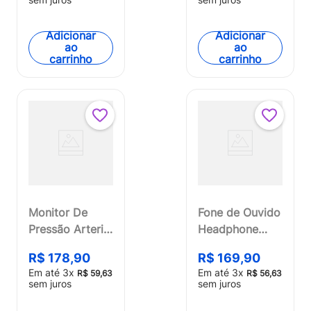
Adicionar
Adicionar
ao
ao
carrinho
carrinho
Monitor De
Fone de Ouvido
Pressão Arterial
Headphone
de Braço Multi
HB200
R$
178
,
90
R$
169
,
90
Saúde - HC206
Bluetooth Preto
Em até
3
x
Em até
3
x
R$
59
,
63
R$
56
,
63
Pulse - PH430
sem juros
sem juros