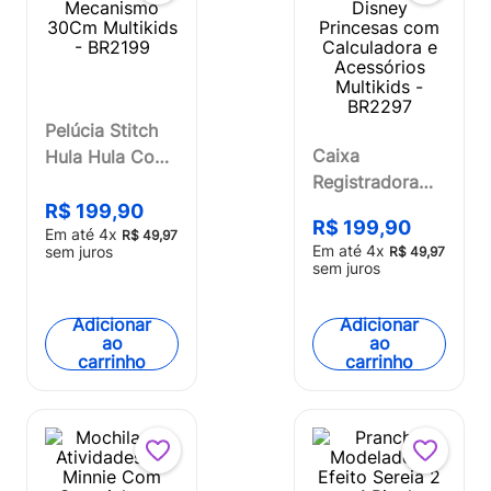
Pelúcia Stitch
Caixa
Hula Hula Com
Registradora
Mecanismo
Disney
30Cm Multikids
R$
199
,
90
R$
199
,
90
Princesas com
Em até
4
x
- BR2199
R$
49
,
97
Em até
4
x
sem juros
R$
49
,
97
Calculadora e
sem juros
Acessórios
Multikids -
Adicionar
Adicionar
BR2297
ao
ao
carrinho
carrinho