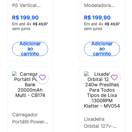
Pó Vertical
Modeladora
Turbo Sweep 2
Titanium com
R$
199
,
90
R$
199
,
90
em 1 220v
Display Digital
Em até
4
x
Em até
4
x
R$
49
,
97
R$
49
,
97
1350w - HO601
de Temperatura
sem juros
sem juros
Bivolt Multi -
EB149
Adicionar
Adicionar
ao
ao
carrinho
carrinho
Carregador
Lixadeira
Portátil Power
Orbital 127v-
Bank