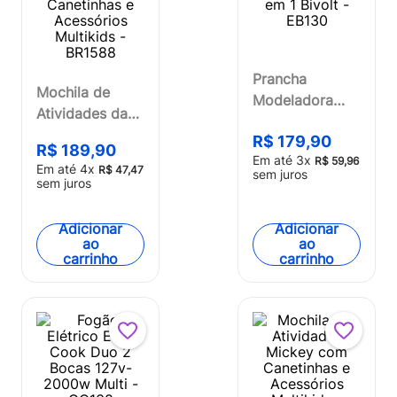
Prancha
Mochila de
Modeladora
Atividades da
Efeito Sereia 2
Minnie Com
R$
179
,
90
em 1 Bivolt -
R$
189
,
90
Canetinhas e
Em até
3
x
R$
59
,
96
EB130
Em até
4
x
R$
47
,
47
sem juros
Acessórios
sem juros
Multikids -
BR1588
Adicionar
Adicionar
ao
ao
carrinho
carrinho