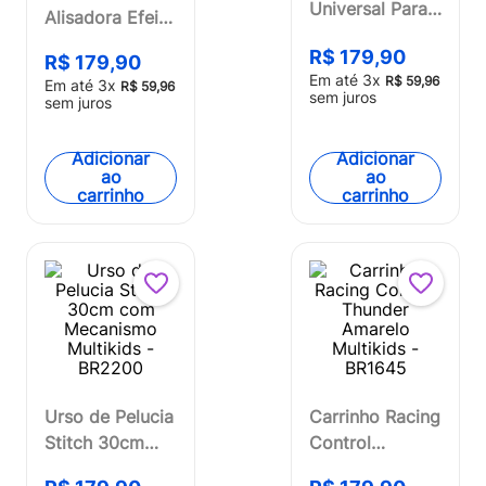
Universal Para
Alisadora Efeito
Laptop 90W
Afrodite Liso ou
R$
179
,
90
Multi - CB007
R$
179
,
90
Ondas Multi
Em até
3
x
R$
59
,
96
Em até
3
x
R$
59
,
96
Care - EB136
sem juros
sem juros
Adicionar
Adicionar
ao
ao
carrinho
carrinho
Urso de Pelucia
Carrinho Racing
Stitch 30cm
Control
com
Thunder