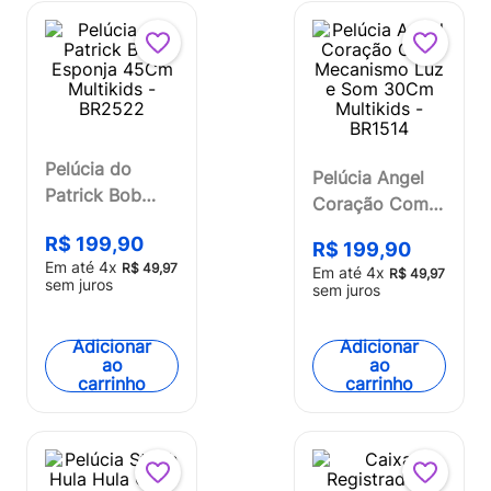
Pelúcia do
Pelúcia Angel
Patrick Bob
Coração Com
Esponja 45Cm
Mecanismo Luz
R$
199
,
90
Multikids -
R$
199
,
90
e Som 30Cm
Em até
4
x
R$
49
,
97
Em até
4
x
BR2522
R$
49
,
97
Multikids -
sem juros
sem juros
BR1514
Adicionar
Adicionar
ao
ao
carrinho
carrinho