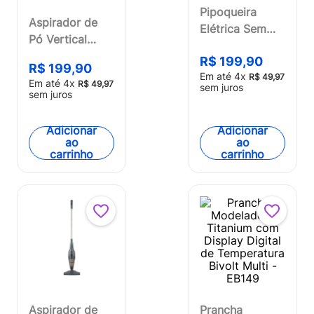
Pipoqueira
Aspirador de
Elétrica Sem
Pó Vertical
Óleo 127V com
Turbo Sweep 2
R$
199
,
90
1200W Multi -
R$
199
,
90
em 1 127v
Em até
4
x
R$
49
,
97
GO057
Em até
4
x
R$
49
,
97
sem juros
1350w Cinza
sem juros
Multi - HO600
Adicionar
Adicionar
ao
ao
carrinho
carrinho
Aspirador de
Prancha