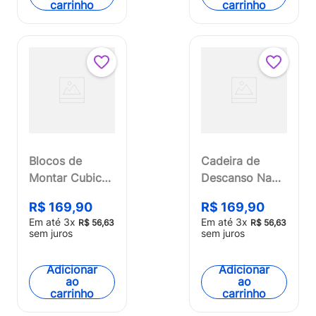
carrinho
carrinho
Blocos de
Cadeira de
Montar Cubic
Descanso Nap
25 em 1 Super
Time 0-11kgs
R$
169
,
90
R$
169
,
90
Robot 577
Rosa Multikids
Em até
3
x
Em até
3
x
R$
56
,
63
R$
56
,
63
Peças Multikids
Baby - BB291
sem juros
sem juros
- BR1618
Adicionar
Adicionar
ao
ao
carrinho
carrinho