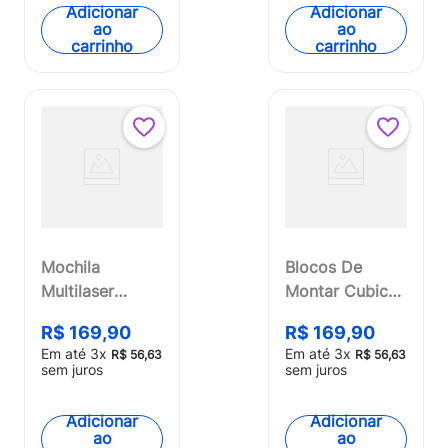
Adicionar
Adicionar
ao
ao
carrinho
carrinho
Mochila
Blocos De
Multilaser
Montar Cubic
Midtown 15.6
25 Em 1 Polícia
R$
169
,
90
R$
169
,
90
Polegadas
Swat Robot
Em até
3
x
Em até
3
x
R$
56
,
63
R$
56
,
63
Preto - BO443
600 Peças
sem juros
sem juros
Multikids -
BR1616
Adicionar
Adicionar
ao
ao