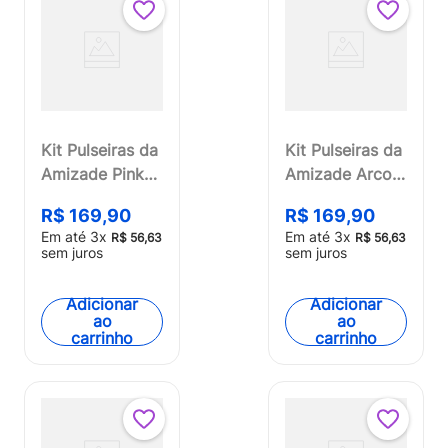
Kit Pulseiras da
Kit Pulseiras da
Amizade Pink
Amizade Arco-
My Style
iris My Style
R$
169
,
90
R$
169
,
90
Multikids -
Tamanho G
Em até
3
x
Em até
3
x
R$
56
,
63
R$
56
,
63
BR2315
Multikids -
sem juros
sem juros
BR2316
Adicionar
Adicionar
ao
ao
carrinho
carrinho