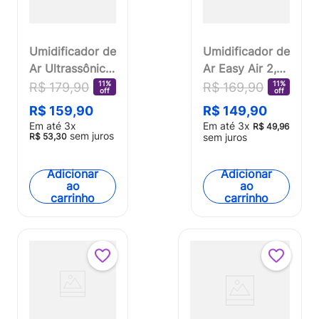
Umidificador de
Umidificador de
Ar Ultrassônico
Ar Easy Air 2,6
2,2L Bivolt
L Bivolt
11%
11%
R$
179
,
90
R$
169
,
90
off
off
Automático
Automático
R$
159
,
90
R$
149
,
90
Fisher Price -
Multi Saúde -
Em até
3
x
Em até
3
x
R$
49
,
96
HC055
sem juros
HC118
R$
53
,
30
sem juros
Adicionar
Adicionar
ao
ao
carrinho
carrinho