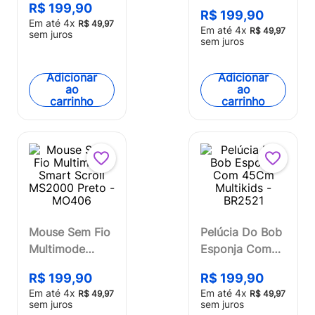
240w Presilhas
R$
199
,
90
20000mAh
R$
199
,
90
Para Todos
Em até
4
x
R$
49
,
97
Multi - CB174
Em até
4
x
R$
49
,
97
sem juros
Tipos de Lixa
sem juros
1300RPM
Klatter - MV054
Adicionar
Adicionar
ao
ao
carrinho
carrinho
Mouse Sem Fio
Pelúcia Do Bob
Multimode
Esponja Com
Smart Scroll
45Cm Multikids
R$
199
,
90
R$
199
,
90
MS2000 Preto -
- BR2521
Em até
4
x
Em até
4
x
R$
49
,
97
R$
49
,
97
MO406
sem juros
sem juros