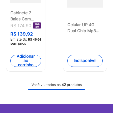
Gabinete 2
Baias Com
Celular UP 4G
Fonte 200W
20%
R$
174
,
90
off
Dual Chip Mp3
Preto Escovado
R$
139
,
92
Preto Multi -
Multi -
Em até
3
x
R$
46
,
64
P9139
GA145OUT
sem juros
[Reembalado]
Adicionar
Indisponível
ao
carrinho
Você viu todos os
42
produtos