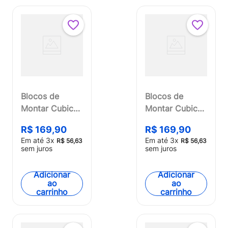
Blocos de
Blocos de
Montar Cubic
Montar Cubic
25 em 1
25 em 1 Steel
R$
169
,
90
R$
169
,
90
Brigada de
Robot 575
Em até
3
x
Em até
3
x
R$
56
,
63
R$
56
,
63
Incêndio 572
Peças Multikids
sem juros
sem juros
Peças Multikids
- BR1617
- BR1614
Adicionar
Adicionar
ao
ao
carrinho
carrinho