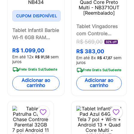
CUPOM DISPONÍVEL
Tablet Vingadores
Tablet Infantil Barbie
com Controle
Wi-fi 6GB RAM
Parental 32GB 7
R$
569
,
00
32% off
64GB Tela 8 Pol.
pol Android 11 (Go
R$
1
.
099
,
00
R$
383
,
00
Android 13 Octa-
edition) Quad Core
Em até
12
x
sem
R$
91
,
58
Em até
8
x
sem
R$
47
,
87
core Multi - NB434
juros
Preto Multi -
juros
NB371OUT
Frete Gratis Sul/Sudeste
Frete Gratis Sul/Sudeste
[Reembalado]
Adicionar ao
Adicionar ao
carrinho
carrinho