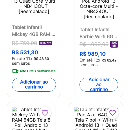
Tablet Infantil
Tablet Infantil
Mickey 4GB RAM +
Barbie Wi-fi 6GB
64GB 7 pol Android
R$
759
,
00
RAM 64GB Tela 8
10%
R$
1
.
099
,
00
30% off
off
13 Quad Core Multi
Pol. Android 13
R$
531
,
30
R$
989
,
10
- NB413OUT
Octa-core Multi -
Em até
11
x
R$
48
,
30
Em até
12
x
R$
82
,
42
[Reembalado]
sem juros
NB434OUT
sem juros
[Reembalado]
Frete Gratis Sul/Sudeste
Adicionar
Adicionar ao
ao
carrinho
carrinho