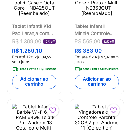
Tablet Infantil Kid
Tablet Infantil
Pad Laranja com
Minnie Controle
Controle Parental
Parental 32GB +
R$
1
.
399
,
00
R$
569
,
00
10% off
32% off
6GB de RAM +
Tela 7 pol + Case +
R$
1
.
259
,
10
R$
383
,
00
128GB + Tela 10.1
Android 11 Quad
Em até
12
x
Em até
8
x
sem
R$
104
,
92
R$
47
,
87
pol + Case - Octa
Core - Preto - Multi
sem juros
juros
Core - NB425OUT
- NB368OUT
Frete Gratis Sul/Sudeste
Frete Gratis Sul/Sudeste
[Reembalado]
[Reembalado]
Adicionar ao
Adicionar ao
carrinho
carrinho