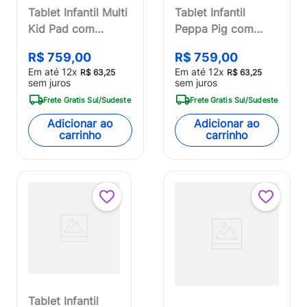
Tablet Infantil Multi
Tablet Infantil
Kid Pad com
Peppa Pig com
Controle Parental
Controle Parental
R$
759
,
00
R$
759
,
00
4GB RAM + 64GB +
4GB RAM + 64GB +
Em até
12
x
Em até
12
x
R$
63
,
25
R$
63
,
25
Tela 7 pol + Case +
Tela 7 pol + Case +
sem juros
sem juros
Wi-fi + Android 13
Wi-fi + Android 13
Frete Gratis Sul/Sudeste
Frete Gratis Sul/Sudeste
Quad Core - NB412
+ Quad Core Multi
Adicionar ao
Adicionar ao
- NB420
carrinho
carrinho
Tablet Infantil