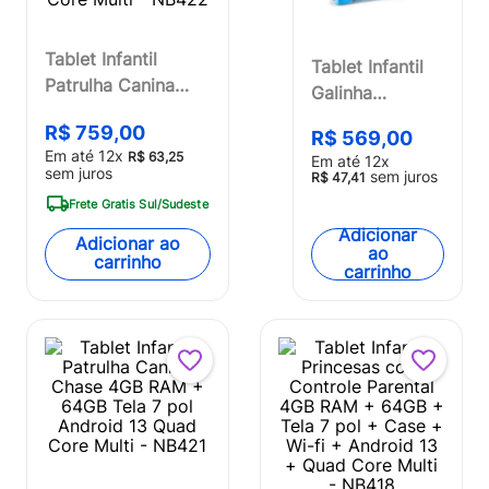
Tablet Infantil
Tablet Infantil
Patrulha Canina
Galinha
Skye 4GB RAM +
Pintadinha com
R$
759
,
00
64GB Tela 7 pol
R$
569
,
00
Controle
Em até
12
x
R$
63
,
25
Em até
12
x
Android 13 Quad
Parental 32GB
sem juros
sem juros
R$
47
,
41
Core Multi - NB422
Tela 7 pol
Frete Gratis Sul/Sudeste
Android 11
Adicionar
Adicionar ao
Quad Core
ao
carrinho
carrinho
Preto - NB373