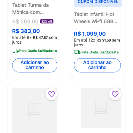
CUPOM DISPONÍVEL
Tablet Turma da
Mônica com
Tablet Infantil Hot
Controle Parental
Wheels Wi-fi 6GB
R$
569
,
00
32% off
32GB Tela 7 pol.
RAM 64GB Tela 8
R$
383
,
00
1GB RAM Wi-Fi
R$
1
.
099
,
00
Pol. Android 13
Em até
8
x
sem
R$
47
,
87
Em até
12
x
sem
Android 11 (Go
R$
91
,
58
juros
Octa-core Multi -
juros
edition) Preto Multi
NB435
Frete Gratis Sul/Sudeste
Frete Gratis Sul/Sudeste
- NB369OUT
[Reembalado]
Adicionar ao
Adicionar ao
carrinho
carrinho