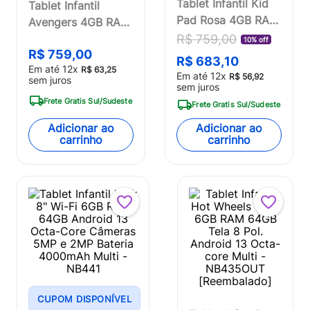
Tablet Infantil Kid
Tablet Infantil
Pad Rosa 4GB RAM
Avengers 4GB RAM
+ 64GB + Tela 7
+ 64GB + Tela 7
R$
759
,
00
10% off
pol + Wi-fi +
R$
759
,
00
pol + Case + Wi-fi
R$
683
,
10
Em até
12
x
Android 13 Quad
R$
63
,
25
+ Android 13 +
Em até
12
x
R$
56
,
92
sem juros
Core Multi -
sem juros
Quad Core Multi -
Frete Gratis Sul/Sudeste
NB411OUT
NB417
Frete Gratis Sul/Sudeste
[Reembalado]
Adicionar ao
Adicionar ao
carrinho
carrinho
CUPOM DISPONÍVEL