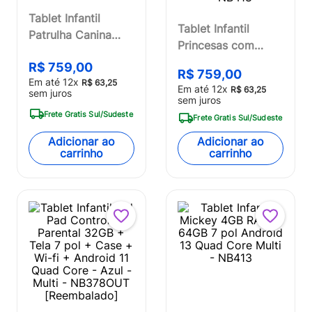
Tablet Infantil
Tablet Infantil
Patrulha Canina
Princesas com
Chase 4GB RAM +
Controle Parental
R$
759
,
00
64GB Tela 7 pol
R$
759
,
00
4GB RAM + 64GB +
Em até
12
x
R$
63
,
25
Android 13 Quad
Em até
12
x
R$
63
,
25
sem juros
Tela 7 pol + Case +
sem juros
Core Multi - NB421
Wi-fi + Android 13
Frete Gratis Sul/Sudeste
Frete Gratis Sul/Sudeste
+ Quad Core Multi
Adicionar ao
Adicionar ao
- NB418
carrinho
carrinho