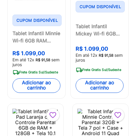
CUPOM DISPONÍVEL
CUPOM DISPONÍVEL
Tablet Infantil
Tablet Infantil Minnie
Mickey Wi-fi 6GB
Wi-fi 6GB RAM
RAM 64GB Tela 8
64GB Tela 8 Pol.
Pol. Android 13
R$
1
.
099
,
00
R$
1
.
099
,
00
Android 13 Octa-
Em até
12
x
sem
Octa-core Multi -
R$
91
,
58
Em até
12
x
sem
juros
R$
91
,
58
core Multi - NB439
NB438
juros
Frete Gratis Sul/Sudeste
Frete Gratis Sul/Sudeste
Adicionar ao
Adicionar ao
carrinho
carrinho