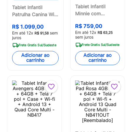
Tablet Infantil
Tablet Infantil
Minnie com
Patrulha Canina Wi-
Controle Parental
fi 6GB RAM 64GB
R$
759
,
00
R$
1
.
099
,
00
4GB RAM + 64GB +
Tela 8 Pol. Android
Em até
12
x
Em até
12
x
sem
R$
63
,
25
R$
91
,
58
Tela 7 pol + Case +
13 Octa-core Multi -
sem juros
juros
Wi-fi + Android 13
NB440
Frete Gratis Sul/Sudeste
Frete Gratis Sul/Sudeste
+ Quad Core Multi
Adicionar ao
Adicionar ao
- NB414
carrinho
carrinho