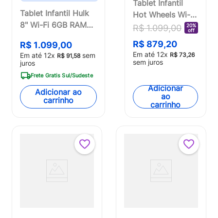
Tablet Infantil
Tablet Infantil Hulk
Hot Wheels Wi-fi
8" Wi-Fi 6GB RAM
6GB RAM 64GB
20%
R$
1
.
099
,
00
off
64GB Android 13
Tela 8 Pol.
R$
879
,
20
R$
1
.
099
,
00
Octa-Core Câmeras
Android 13 Octa-
Em até
12
x
Em até
12
x
sem
R$
73
,
26
R$
91
,
58
5MP e 2MP Bateria
core Multi -
sem juros
juros
4000mAh Multi -
NB435OUT
Frete Gratis Sul/Sudeste
NB441
[Reembalado]
Adicionar
Adicionar ao
ao
carrinho
carrinho