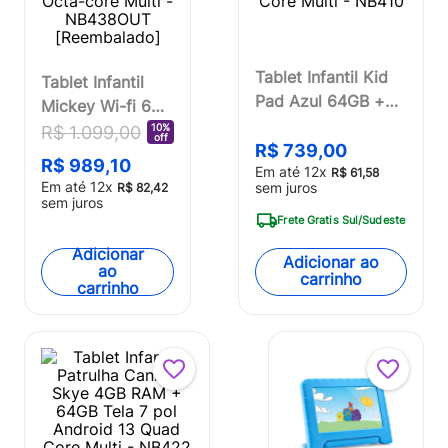
Tablet Infantil Kid
Tablet Infantil
Pad Azul 64GB +
Mickey Wi-fi 6GB
Tela 7 pol + Wi-fi +
RAM 64GB Tela 8
10%
R$
1
.
099
,
00
off
Android 13 + Quad
R$
739
,
00
Pol. Android 13
R$
989
,
10
Em até
12
x
Core Multi - NB410
R$
61
,
58
Octa-core Multi -
Em até
12
x
sem juros
R$
82
,
42
NB438OUT
sem juros
Frete Gratis Sul/Sudeste
[Reembalado]
Adicionar
Adicionar ao
ao
carrinho
carrinho