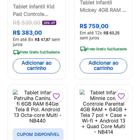
Tablet Infantil
Tablet Infantil Kid
Mickey 4GB RAM +
Pad Controle
64GB 7 pol Android
Parental 32GB +
R$
539
,
00
28% off
13 Quad Core Multi
R$
759
,
00
Tela 7 pol + Case +
R$
383
,
00
- NB413
Em até
12
x
R$
63
,
25
Wi-fi + Android 11
sem juros
Em até
8
x
sem
R$
47
,
87
Quad Core - Azul -
juros
Frete Gratis Sul/Sudeste
Multi - NB378OUT
Frete Gratis Sul/Sudeste
[Reembalado]
Adicionar ao
Adicionar ao
carrinho
carrinho
CUPOM DISPONÍVEL