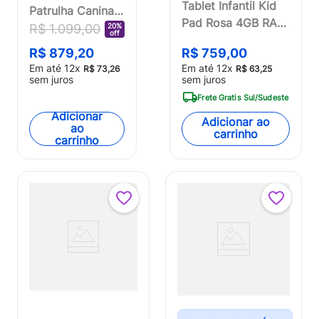
Tablet Infantil Kid
Patrulha Canina
Pad Rosa 4GB RAM
Wi-fi 6GB RAM
20%
R$
1
.
099
,
00
off
+ 64GB + Tela 7
64GB Tela 8 Pol.
R$
759
,
00
R$
879
,
20
pol + Wi-fi +
Android 13 Octa-
Em até
12
x
Em até
12
x
R$
63
,
25
R$
73
,
26
Android 13 Quad
core Multi -
sem juros
sem juros
Core Multi - NB411
NB440OUT
Frete Gratis Sul/Sudeste
[Reembalado]
Adicionar
Adicionar ao
ao
carrinho
carrinho