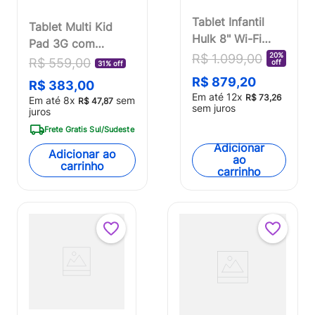
Tablet Infantil
Tablet Multi Kid
Hulk 8" Wi-Fi
Pad 3G com
6GB RAM 64GB
20%
R$
1
.
099
,
00
Controle Parental
R$
559
,
00
off
31% off
Android 13 Octa-
32GB Tela 7 pol
R$
879
,
20
R$
383
,
00
Core Câmeras
Android 11 Go
Em até
12
x
R$
73
,
26
Em até
8
x
sem
R$
47
,
87
5MP e 2MP
sem juros
Processador Quad
juros
Bateria 4000mAh
Core Azul -
Frete Gratis Sul/Sudeste
Multi -
NB382OUT
Adicionar
Adicionar ao
NB441OUT
ao
[Reembalado]
carrinho
carrinho
[Reembalado]