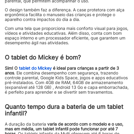
parental, que permitem acompanhar o uso.
O design também faz a diferença. A case protetora com alça
ergonômica facilita o manuseio das crianças e protege o
aparelho contra impactos do dia a dia.
Com uma tela que proporciona mais conforto visual para jogos,
vídeos e atividades educativas. Além disso, conta com bom
espaço interno e um processador eficiente, que garantem um
desempenho ágil nas atividades.
O tablet do Mickey é bom?
Sim! O
tablet do Mickey
é ideal para crianças a partir de 3
anos
. Ele combina desempenho com segurança, trazendo
controle parental, Google Kids Space, jogos e apps educativos
pré-instalados. Com 4GB de RAM, 64GB de armazenamento
(expansível até 128 GB) , Android 13 Go e capa emborrachada,
é perfeito para aprender e se divertir sem travamentos.
Quanto tempo dura a bateria de um tablet
infantil?
A duração da bateria
varia de acordo com o modelo e o uso,
mas em média, um tablet infantil pode funcionar por até 7
horas
. Os tablets infantis da Multi oferecem até 6 horas de