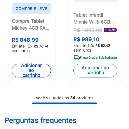
COMPRE E LEVE
Tablet Infantil
Compre Tablet
Minnie Wi-fi 6GB
Mickey 4GB RAM
RAM 64GB Tela 8
R$
1
.
099
,
00
10% off
+ 64GB e Leve
Pol. Android 13
R$
989
,
10
R$
848
,
99
Maleta Mickey
Octa-core Multi -
Em até
12
x
R$
82
,
42
Em até
12
x
R$
70
,
74
Construtor -
NB439OUT
sem juros
sem juros
NB4130K
[Reembalado]
Frete Gratis Sul/Sudeste
Adicionar
Adicionar ao
ao
carrinho
carrinho
Você viu todos os
34
produtos
Perguntas frequentes