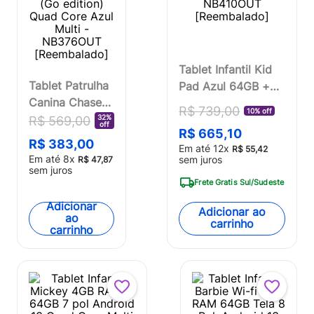
Tablet Infantil Kid
Tablet Patrulha
Pad Azul 64GB +
Canina Chase
Tela 7 pol + Wi-fi +
R$
739
,
00
10% off
Controle
Android 13 + Quad
32%
R$
569
,
00
off
R$
665
,
10
Parental 32GB
Core Multi -
R$
383
,
00
Em até
12
x
R$
55
,
42
7 pol Android 11
NB410OUT
Em até
8
x
sem juros
R$
47
,
87
(Go edition)
[Reembalado]
sem juros
Frete Gratis Sul/Sudeste
Quad Core Azul
Multi -
Adicionar
Adicionar ao
ao
NB376OUT
carrinho
carrinho
[Reembalado]