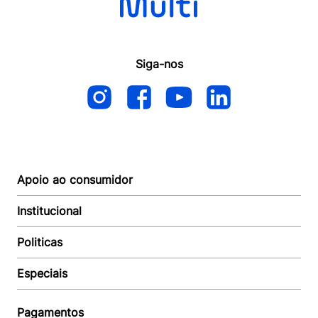
Siga-nos
Apoio ao consumidor
Institucional
Autoatendimento
Suporte e reparo
Politicas
Quem somos
Acompanhar Entrega
Revendedor
Baixe o APP
Especiais
Política de Entrega
Seja um Revendedor
Política de Pagamento
Investidores
Minha Multi
Política de Privacidade
Pagamentos
Trabalhe conosco