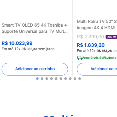
Multi Roku TV 50" 
Smart TV OLED 65 4K Toshiba +
imagem 4K 4 HDMI
Suporte Universal para TV Multi
compatível com Ale
R$
2
.
299
,
00
13 a 100 - TB018MK2
20% off
Home - TL059MOU
R$
10
.
023
,
99
R$
1
.
839
,
20
[Reembalado]
Em até
12
x
sem juros
R$
835
,
33
Em até
12
x
se
R$
153
,
26
Frete Gratis Sul/Sudeste
Adicionar ao carrinho
Adicionar ao c