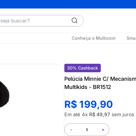
ja buscar?
Conheça o Multicoin
Smar
30
%
Cashback
Pelúcia Minnie C/ Mecani
Multikids - BR1512
R$
199
,
90
Em até
4
x
R$
49
,
97
sem juros
－
＋