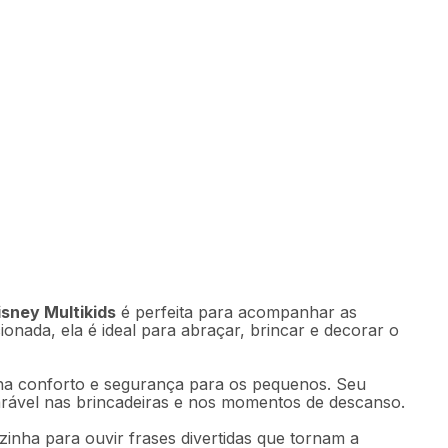
0
Comprar
49
,
97
sem juros
sney Multikids
é perfeita para acompanhar as
onada, ela é ideal para abraçar, brincar e decorar o
ona conforto e segurança para os pequenos. Seu
arável nas brincadeiras e nos momentos de descanso.
zinha para ouvir frases divertidas que tornam a