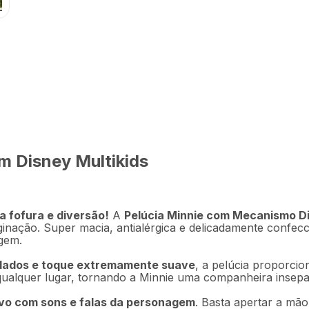
R$
199
,
9
m 40cm Multikids -
Em até
4
x
R$
m Disney Multikids
Descrição
Ficha técnica
 fofura e diversão!
A
Pelúcia Minnie com Mecanismo Di
nação. Super macia, antialérgica e delicadamente confecci
gem.
dados e toque extremamente suave
, a pelúcia proporci
 qualquer lugar, tornando a Minnie uma companheira insep
vo com sons e falas da personagem
. Basta apertar a mão