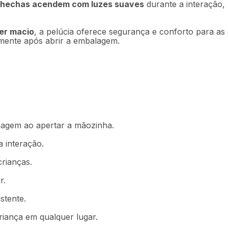
chechas acendem com luzes suaves
durante a interação,
per macio
, a pelúcia oferece segurança e conforto para a
amente após abrir a embalagem.
nagem ao apertar a mãozinha.
 interação.
rianças.
r.
stente.
iança em qualquer lugar.