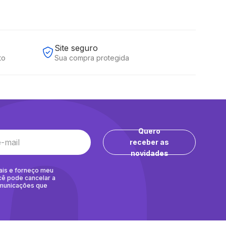
Site seguro
to
Sua compra protegida
Quero
receber as
novidades
ais e forneço meu
cê pode cancelar a
omunicações que