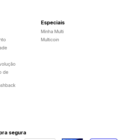
Especiais
Minha Multi
nto
Multicoin
dade
evolução
o de
ashback
ra segura