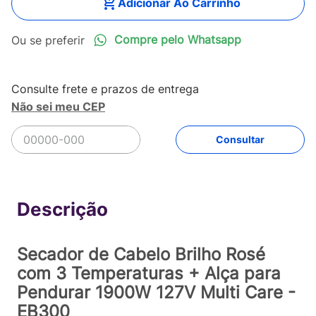
Adicionar Ao Carrinho
Compre pelo Whatsapp
Não sei meu CEP
R$
144
,
90
Comprar
Em até
3
x
R$
48
,
30
sem juros
Secador de Cabelo Brilho Rosé
com 3 Temperaturas + Alça para
Pendurar 1900W 127V Multi Care -
EB300