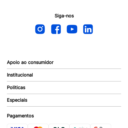
Siga-nos
Apoio ao consumidor
Institucional
Autoatendimento
Suporte e reparo
Politicas
Quem somos
Acompanhar Entrega
Revendedor
Baixe o APP
Especiais
Política de Entrega
Seja um Revendedor
Política de Pagamento
Investidores
Minha Multi
Política de Privacidade
Pagamentos
Trabalhe conosco
Multicoin
Política de Garantia