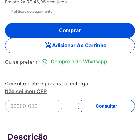
Em até
2
x
R$
46
,
95
sem juros
Políticas de pagamento
Comprar
Adicionar Ao Carrinho
Compre pelo Whatsapp
Não sei meu CEP
R$
93
,
90
Comprar