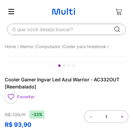
O que você deseja buscar?
Warrior
Computador
Cooler para Notebook
Cooler Gamer Ingvar Led Azul Warrior - AC332OUT
[Reembalado]
Favoritar
R$
139
,
-33%
90
－
＋
R$
93
,
90