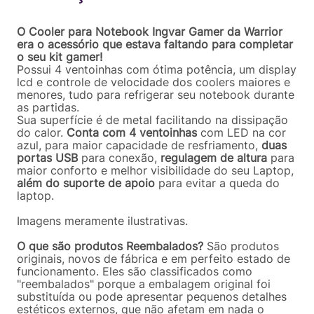
Em até
2
x
R$
46
,
95
sem juros
O Cooler para Notebook Ingvar Gamer da Warrior
era o acessório que estava faltando para completar
o seu kit gamer!
Possui 4 ventoinhas com ótima potência, um display
lcd e controle de velocidade dos coolers maiores e
menores, tudo para refrigerar seu notebook durante
as partidas.
Sua superfície é de metal facilitando na dissipação
do calor.
Conta com 4 ventoinhas
com LED na cor
azul, para maior capacidade de resfriamento,
duas
portas USB
para conexão,
regulagem de altura
para
maior conforto e melhor visibilidade do seu Laptop,
além do suporte de apoio
para evitar a queda do
laptop.
Imagens meramente ilustrativas.
O que são produtos Reembalados?
São produtos
originais, novos de fábrica e em perfeito estado de
funcionamento. Eles são classificados como
"reembalados" porque a embalagem original foi
substituída ou pode apresentar pequenos detalhes
estéticos externos, que não afetam em nada o