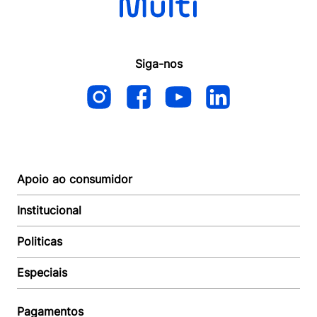
Siga-nos
Apoio ao consumidor
Institucional
Autoatendimento
Suporte e reparo
Politicas
Quem somos
Acompanhar Entrega
Revendedor
Baixe o APP
Especiais
Política de Entrega
Seja um Revendedor
Política de Pagamento
Investidores
Minha Multi
Política de Privacidade
Pagamentos
Trabalhe conosco