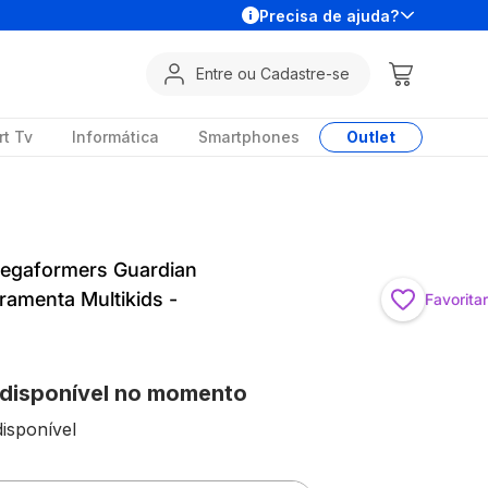
Precisa de ajuda?
Entre ou Cadastre-se
t Tv
Informática
Smartphones
Outlet
Megaformers Guardian
ramenta Multikids -
Favoritar
 disponível no momento
isponível