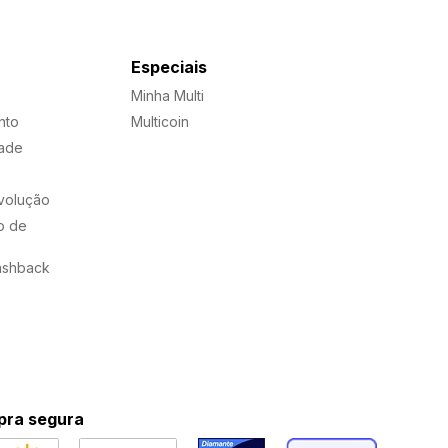
Especiais
Minha Multi
nto
Multicoin
dade
evolução
o de
ashback
ra segura