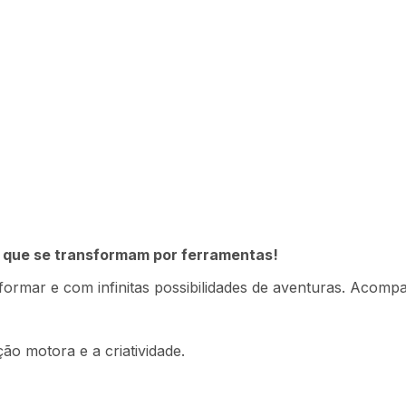
Guardian Corrida
- BR1756OUT
 que se transformam por ferramentas!
formar e com infinitas possibilidades de aventuras. Acomp
Descrição
Ficha técnica
ão motora e a criatividade.