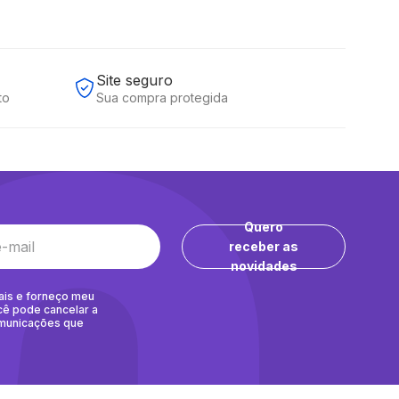
Site seguro
to
Sua compra protegida
Quero
receber as
novidades
ais e forneço meu
cê pode cancelar a
omunicações que