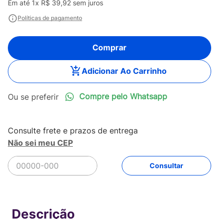
Em até
1
x
R$
39
,
92
sem juros
Políticas de pagamento
Comprar
Adicionar Ao Carrinho
Compre pelo Whatsapp
Não sei meu CEP
R$
39
,
92
Comprar