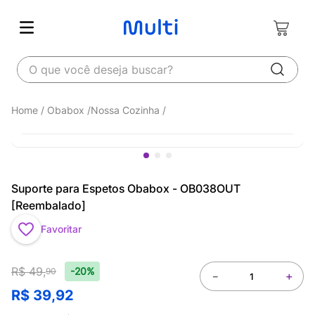
O que você deseja buscar?
Obabox
Nossa Cozinha
Suporte para Espetos Obabox - OB038OUT
[Reembalado]
Favoritar
R$
49
,
-20%
90
－
＋
R$
39
,
92