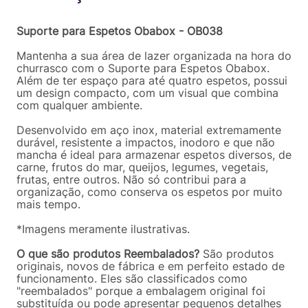
Em até
1
x
R$
39
,
92
sem juros
Suporte para Espetos Obabox - OB038
Mantenha a sua área de lazer organizada na hora do
churrasco com o Suporte para Espetos Obabox.
Além de ter espaço para até quatro espetos, possui
um design compacto, com um visual que combina
com qualquer ambiente.
Desenvolvido em aço inox, material extremamente
durável, resistente a impactos, inodoro e que não
mancha é ideal para armazenar espetos diversos, de
carne, frutos do mar, queijos, legumes, vegetais,
frutas, entre outros. Não só contribui para a
organização, como conserva os espetos por muito
mais tempo.
*Imagens meramente ilustrativas.
O que são produtos Reembalados?
São produtos
originais, novos de fábrica e em perfeito estado de
funcionamento. Eles são classificados como
"reembalados" porque a embalagem original foi
substituída ou pode apresentar pequenos detalhes