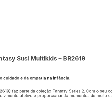
R$
249
,
9
 Susi Multikids -
Em até
5
x
R$
tasy Susi Multikids – BR2619
Descrição
Ficha técnica
 cuidado e da empatia na infância.
R2619)
faz parte da coleção Fantasy Series 2. Com o seu co
volvimento afetivo e proporcionando momentos de muito ca