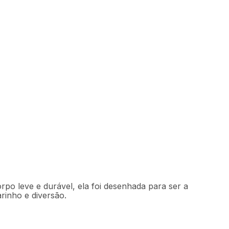
0
Comprar
49
,
98
sem juros
rpo leve e durável, ela foi desenhada para ser a
rinho e diversão.