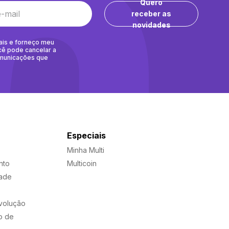
Quero
receber as
novidades
ais e forneço meu
cê pode cancelar a
omunicações que
Especiais
Minha Multi
nto
Multicoin
dade
evolução
o de