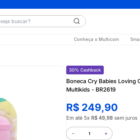
ja buscar?
Conheça o Multicoin
Smar
30
%
Cashback
Boneca Cry Babies Loving 
Multikids - BR2619
R$
249
,
90
Em até
5
x
R$
49
,
98
sem juros
－
＋