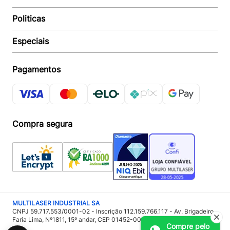
Suporte e reparo
Politicas
Quem somos
Acompanhar Entrega
Revendedor
Baixe o APP
Especiais
Política de Entrega
Seja um Revendedor
Política de Pagamento
Investidores
Minha Multi
Política de Privacidade
Pagamentos
Trabalhe conosco
Multicoin
Política de Garantia
Política Troca e Devolução
Responsabilidade Ambiental:
Política de Proteção de Dados
Sustentabilidade
Regulamento de Cashback
Compra segura
Acessoria de Imprensa:
Imprensa
MULTILASER INDUSTRIAL SA
CNPJ 59.717.553/0001-02 - Inscrição 112.159.766.117 - Av. Brigadeiro
Faria Lima, Nº1811, 15º andar, CEP 01452-001 - São Paulo – SP
Compre pelo