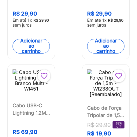
WI442
Branco - WI453
R$
29
,
90
R$
29
,
90
Em até
1
x
Em até
1
x
R$
29
,
90
R$
29
,
90
sem juros
sem juros
Adicionar
Adicionar
ao
ao
carrinho
carrinho
Cabo USB-C
Cabo de Força
Lightning 1.2M
Tripolar de 1,5m
Branco Multi -
- WI238OUT
33%
R$
29
,
90
off
WI451
[Reembalado]
R$
69
,
90
R$
19
,
90