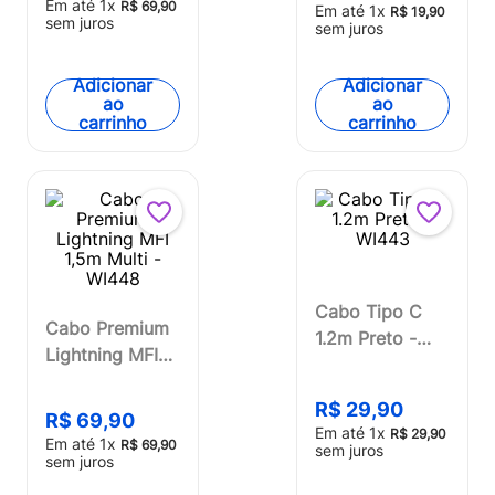
Em até
1
x
R$
69
,
90
Em até
1
x
R$
19
,
90
sem juros
sem juros
Adicionar
Adicionar
ao
ao
carrinho
carrinho
Cabo Tipo C
Cabo Premium
1.2m Preto -
Lightning MFI
WI443
1,5m Multi -
WI448
R$
29
,
90
R$
69
,
90
Em até
1
x
R$
29
,
90
Em até
1
x
R$
69
,
90
sem juros
sem juros