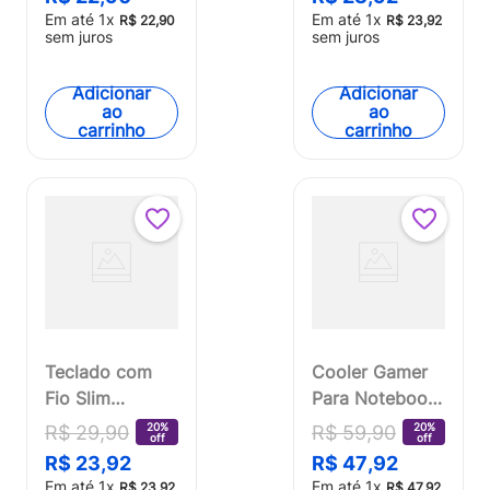
Resistente Água
100mw
Em até
1
x
Em até
1
x
R$
22
,
90
R$
23
,
92
Preto Multi
Microfone
sem juros
sem juros
(Multilaser) -
Flexível Preto -
TC193OUT
PH002OUT
Adicionar
Adicionar
ao
ao
[Reembalado]
[Reembalado]
carrinho
carrinho
Teclado com
Cooler Gamer
Fio Slim
Para Notebook
Conexão USB
Warrior -
20%
20%
R$
29
,
90
R$
59
,
90
off
off
Cabo de 150cm
AC268OUT
R$
23
,
92
R$
47
,
92
Preto Multi
[Reembalado]
Em até
1
x
Em até
1
x
R$
23
,
92
R$
47
,
92