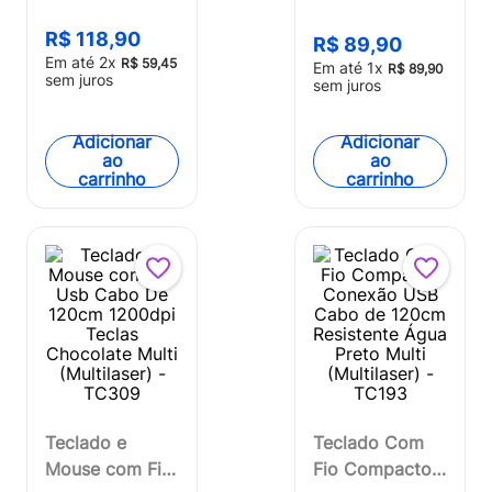
(Multilaser)
Pulse -
Wave
R$
118
,
90
R$
89
,
90
WI414OUT
Recarregável
Em até
2
x
R$
59
,
45
Em até
1
x
R$
89
,
90
[Reembalado]
sem juros
Bateria de Litío
sem juros
e Compacto -
MO277
Adicionar
Adicionar
ao
ao
carrinho
carrinho
Teclado e
Teclado Com
Mouse com Fio
Fio Compacto