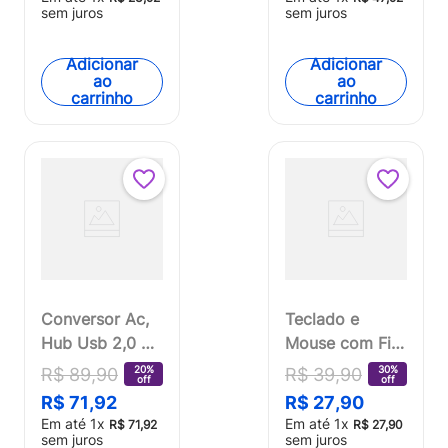
(Multilaser) -
sem juros
sem juros
TC065OUT
[Reembalado]
Adicionar
Adicionar
ao
ao
carrinho
carrinho
Conversor Ac,
Teclado e
Hub Usb 2,0 3
Mouse com Fio
Portas + Rj45
Usb Cabo De
20%
30%
R$
89
,
90
R$
39
,
90
off
off
Fêmea Preto
120cm 1200dpi
R$
71
,
92
R$
27
,
90
Multi -
Teclas
Em até
1
x
Em até
1
x
R$
71
,
92
R$
27
,
90
AC304OUT
Chocolate Multi
sem juros
sem juros