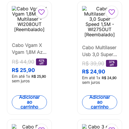
Cabo Vgam X
Cabo Multilaser
Vgam 1,8M Azul
Usb 3,0 Super
Multilaser -
Speed 1,5M -
42%
R$
44
,
90
37%
R$
39
,
90
off
off
WI208OUT
WI275OUT
R$
25
,
90
R$
24
,
90
[Reembalado]
[Reembalado]
Em até
1
x
R$
25
,
90
Em até
1
x
R$
24
,
90
sem juros
sem juros
Adicionar
Adicionar
ao
ao
carrinho
carrinho