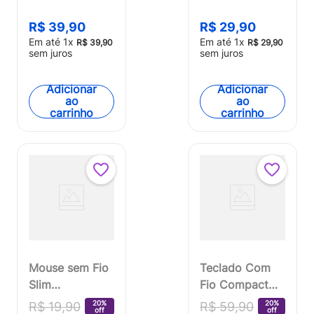
Usb Cabo De
Conexão USB
120cm 1200dpi
Cabo de 120cm
R$
39
,
90
R$
29
,
90
Teclas
Resistente Água
Em até
1
x
Em até
1
x
R$
39
,
90
R$
29
,
90
Chocolate Multi
Preto Multi
sem juros
sem juros
(Multilaser) -
(Multilaser) -
TC309
TC193
Adicionar
Adicionar
ao
ao
carrinho
carrinho
Mouse sem Fio
Teclado Com
Slim
Fio Compact
Recarregável
Multimídia
20%
20%
R$
19
,
90
R$
59
,
90
off
off