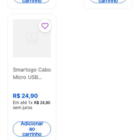
carrinho
carrinho
Smartogo Cabo
Micro USB
Blindado 1,2
Metros Preto -
R$
24
,
90
WI404OUT
Em até
1
x
R$
24
,
90
[Reembalado]
sem juros
Adicionar
ao
carrinho