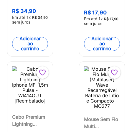
Smartogo Preto
[Reembalado]
- WI364OUT
R$
34
,
90
R$
17
,
90
[Reembalado]
Em até
1
x
R$
34
,
90
Em até
1
x
R$
17
,
90
sem juros
sem juros
Adicionar
Adicionar
ao
ao
carrinho
carrinho
Cabo Premium
Mouse Sem Fio
Lightning
Multi
Iphone MFI 1,5m