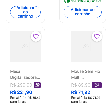
Frete Gratis Sul/Sudeste
PH002
Adicionar
Adicionar ao
ao
carrinho
carrinho
Mesa
Mouse Sem Fio
Digitalizadora
Multi
Criativa Slim 6
(Multilaser)
26%
20%
R$
299
,
90
R$
89
,
90
off
off
Pol. com 8192
Wave
R$
221
,
90
R$
71
,
92
Níveis de
Recarregável
Em até
4
x
Em até
1
x
R$
55
,
47
R$
71
,
92
Sensibilidade
Bateria de Litío
sem juros
sem juros
Multi -
e Compacto -