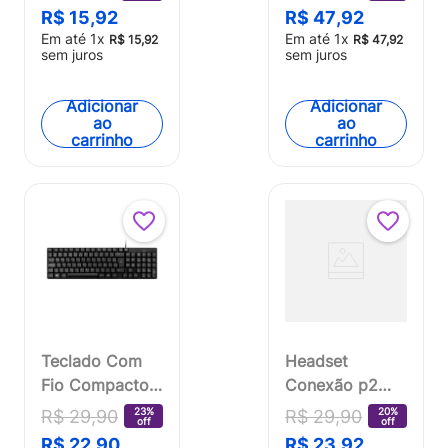
Bateria de
Cabo de 130cm
R$
15
,
92
R$
47
,
92
400mAh 1600 -
Teclas
Em até
1
x
Em até
1
x
R$
15
,
92
R$
47
,
92
2400 DPI 4
Redondas USB
sem juros
sem juros
Botões Multi -
Preto Multi
MO290OUT
(Multilaser) -
Adicionar
Adicionar
ao
ao
[Reembalado]
TC234OUT
carrinho
carrinho
[Reembalado]
Teclado Com
Headset
Fio Compacto
Conexão p2
Conexão USB
Cabo de 180cm
23%
20%
R$
29
,
90
R$
29
,
90
off
off
Cabo de 120cm
Potência
R$
22
,
90
R$
23
,
92