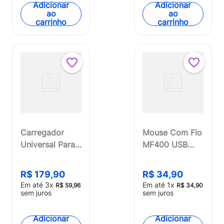
MX001OUT
MO277OUT
Adicionar
Adicionar
ao
ao
[Reembalado]
[Reembalado]
carrinho
carrinho
Carregador
Mouse Com Fio
Universal Para
MF400 USB
Laptop 90W
1200dpi Cabo
Multi - CB007
de 180cm 3
R$
179
,
90
R$
34
,
90
Botões
Em até
3
x
Em até
1
x
R$
59
,
96
R$
34
,
90
Silencioso
sem juros
sem juros
Preto Multilaser
- MO386
Adicionar
Adicionar