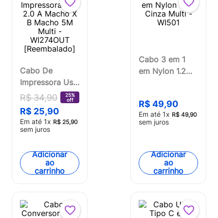
Cabo 3 em 1
Cabo De
em Nylon 1.2M
Impressora Usb
Cinza Multi -
2.0 A Macho X
WI501
25%
R$
34
,
90
off
R$
49
,
90
B Macho 5M
R$
25
,
90
Em até
1
x
R$
49
,
90
Multi -
Em até
1
x
sem juros
R$
25
,
90
WI274OUT
sem juros
[Reembalado]
Adicionar
Adicionar
ao
ao
carrinho
carrinho