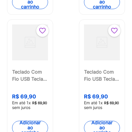
ao
ao
carrinho
carrinho
Teclado Com
Teclado Com
Fio USB Teclas
Fio USB Teclas
Multimídia
Multimídia
Cabo 180cm
Cabo 180cm
R$
69
,
90
R$
69
,
90
Multi - TC606
Multi -
Em até
1
x
Em até
1
x
R$
69
,
90
R$
69
,
90
TC606OUT
sem juros
sem juros
[Reembalado]
Adicionar
Adicionar
ao
ao