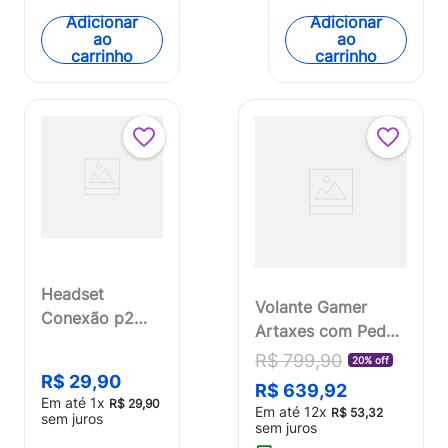
PH367OUT
Adicionar
Adicionar
ao
ao
[Reembalado]
carrinho
carrinho
Headset
Volante Gamer
Conexão p2
Artaxes com Pedal
Cabo de 180cm
Multiplataforma
R$
799
,
90
20% off
Potência
Warrior -
R$
29
,
90
R$
639
,
92
100mw
JS090OUT
Em até
1
x
R$
29
,
90
Em até
12
x
Microfone
R$
53
,
32
sem juros
[Reembalado]
sem juros
Flexível Preto -