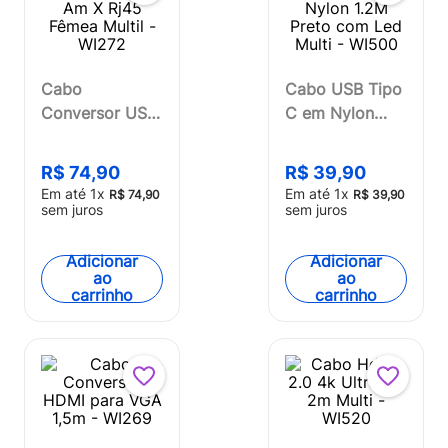
Cabo
Cabo USB Tipo
Conversor USB
C em Nylon
Am X Rj45
1.2M Preto com
Fêmea Multil -
Led Multi -
R$
74
,
90
R$
39
,
90
WI272
WI500
Em até
1
x
Em até
1
x
R$
74
,
90
R$
39
,
90
sem juros
sem juros
Adicionar
Adicionar
ao
ao
carrinho
carrinho