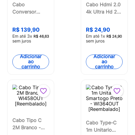
Cabo
Cabo Hdmi 2.0
Conversor
4k Ultra Hd 2m
HDMI para VGA
Multi - WI520
1,5m - WI269
R$
139
,
90
R$
24
,
90
Em até
3
x
Em até
1
x
R$
46
,
63
R$
24
,
90
sem juros
sem juros
Adicionar
Adicionar
ao
ao
carrinho
carrinho
Cabo Tipo C
Cabo Type-C
2M Branco -
1m Unitario
WI458OUT