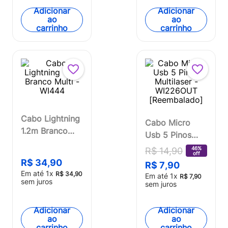
Adicionar
Adicionar
ao
ao
carrinho
carrinho
Cabo Lightning
Cabo Micro
1.2m Branco
Usb 5 Pinos
Multi - WI444
Multilaser -
46%
R$
14
,
90
off
WI226OUT
R$
34
,
90
R$
7
,
90
[Reembalado]
Em até
1
x
R$
34
,
90
Em até
1
x
R$
7
,
90
sem juros
sem juros
Adicionar
Adicionar
ao
ao
carrinho
carrinho