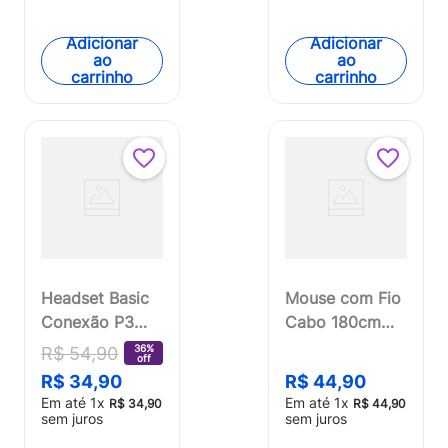
[Reembalado]
(Multilaser) -
TC309OUT
Adicionar
Adicionar
ao
ao
[Reembalado]
carrinho
carrinho
Headset Basic
Mouse com Fio
Conexão P3
Cabo 180cm
Cabo de 150cm
MF690 USB
36%
R$
54
,
90
off
Cancelamento
Multi - MO690
R$
34
,
90
R$
44
,
90
de Ruido
Em até
1
x
Em até
1
x
R$
34
,
90
R$
44
,
90
Potência 45mw
sem juros
sem juros
Preto Multi -