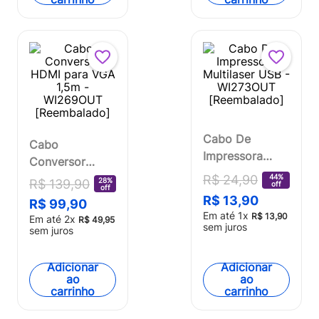
Cabo De
Cabo
Impressora
Conversor
Multilaser USB -
HDMI para VGA
44%
R$
24
,
90
28%
R$
139
,
90
off
off
WI273OUT
1,5m -
R$
13
,
90
R$
99
,
90
[Reembalado]
WI269OUT
Em até
1
x
R$
13
,
90
Em até
2
x
R$
49
,
95
sem juros
[Reembalado]
sem juros
Adicionar
Adicionar
ao
ao
carrinho
carrinho