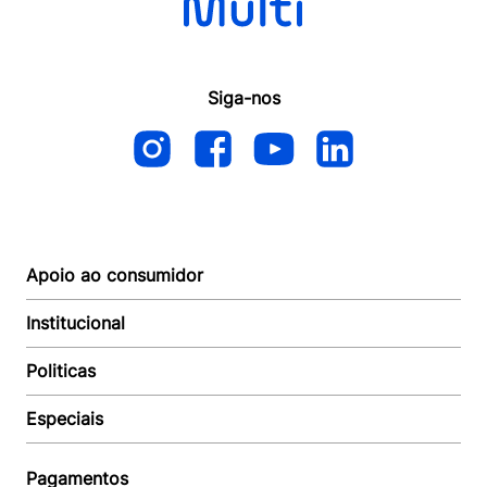
Siga-nos
Apoio ao consumidor
Institucional
Autoatendimento
Suporte e reparo
Politicas
Quem somos
Acompanhar Entrega
Revendedor
Baixe o APP
Especiais
Política de Entrega
Seja um Revendedor
Política de Pagamento
Investidores
Minha Multi
Política de Privacidade
Pagamentos
Trabalhe conosco