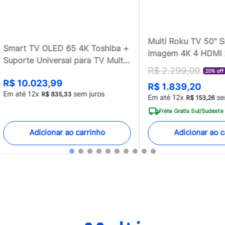
Multi Roku TV 50" 
Smart TV OLED 65 4K Toshiba +
imagem 4K 4 HDMI
Suporte Universal para TV Multi
compatível com Ale
R$
2
.
299
,
00
13 a 100 - TB018MK2
20% off
Home - TL059MOU
R$
10
.
023
,
99
R$
1
.
839
,
20
[Reembalado]
Em até
12
x
sem juros
R$
835
,
33
Em até
12
x
se
R$
153
,
26
Frete Gratis Sul/Sudeste
Adicionar ao carrinho
Adicionar ao c