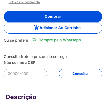
Políticas de pagamento
Comprar
Adicionar Ao Carrinho
Compre pelo Whatsapp
Não sei meu CEP
R$
94
,
90
Comprar
Em até
2
x
R$
47
,
45
sem juros