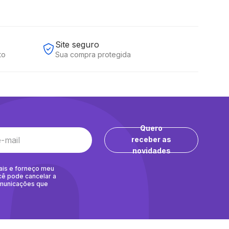
Site seguro
to
Sua compra protegida
Quero
receber as
novidades
ais e forneço meu
cê pode cancelar a
omunicações que