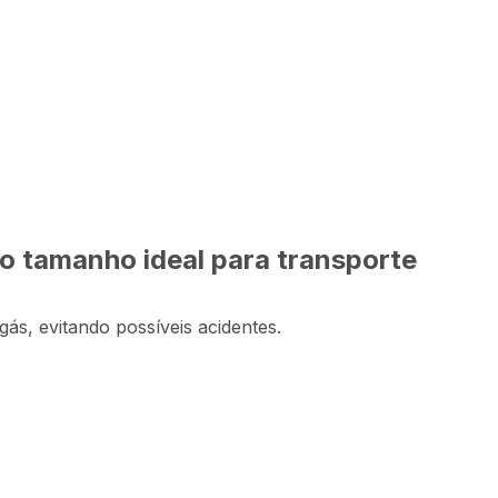
0
Comprar
59
,
96
sem juros
no tamanho ideal para transporte
gás, evitando possíveis acidentes.