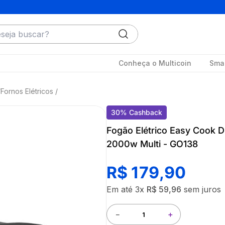
ja buscar?
Conheça o Multicoin
Smar
Fornos Elétricos
30
%
Cashback
Fogão Elétrico Easy Cook D
2000w Multi - GO138
R$
179
,
90
Em até
3
x
R$
59
,
96
sem juros
－
＋