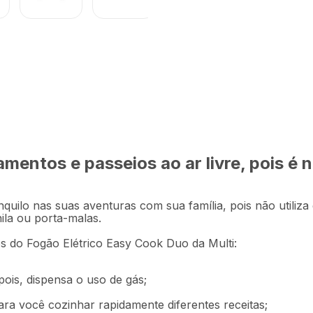
R$
179
,
9
s 127v-2000w Multi -
Em até
3
x
R$
mentos e passeios ao ar livre, pois é 
Descrição
Ficha técnica
quilo nas suas aventuras com sua família, pois não utiliza 
la ou porta-malas.
os do Fogão Elétrico Easy Cook Duo da Multi:
pois, dispensa o uso de gás;
ara você cozinhar rapidamente diferentes receitas;