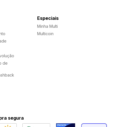
Especiais
Minha Multi
nto
Multicoin
dade
evolução
o de
ashback
ra segura