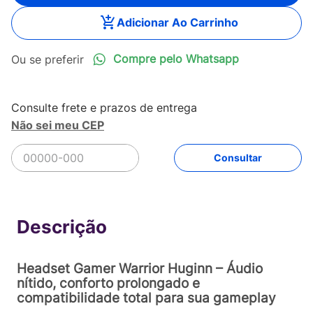
Adicionar Ao Carrinho
Compre pelo Whatsapp
Não sei meu CEP
R$
105
,
90
Comprar
Em até
2
x
R$
52
,
95
sem juros
Headset Gamer Warrior Huginn – Áudio
nítido, conforto prolongado e
compatibilidade total para sua gameplay