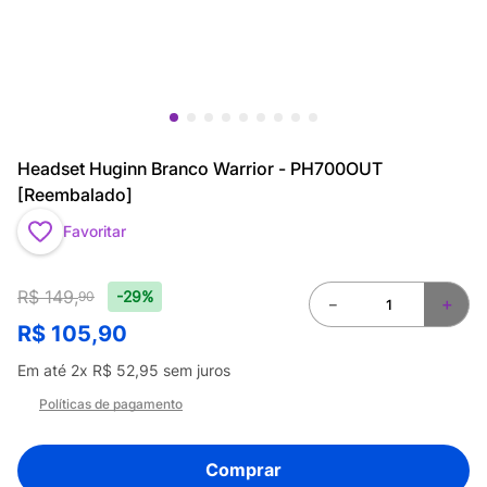
Headset Huginn Branco Warrior - PH700OUT
[Reembalado]
Favoritar
R$
149
,
-29%
90
－
＋
R$
105
,
90
Em até
2
x
R$
52
,
95
sem juros
Políticas de pagamento
Comprar