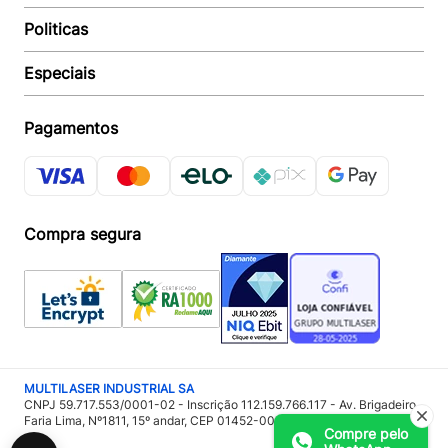
Suporte e reparo
Politicas
Quem somos
Acompanhar Entrega
Revendedor
Baixe o APP
Especiais
Política de Entrega
Seja um Revendedor
Política de Pagamento
Investidores
Minha Multi
Política de Privacidade
Pagamentos
Trabalhe conosco
Multicoin
Política de Garantia
Política Troca e Devolução
Responsabilidade Ambiental:
Política de Proteção de Dados
Sustentabilidade
Regulamento de Cashback
Compra segura
Acessoria de Imprensa:
Imprensa
MULTILASER INDUSTRIAL SA
CNPJ 59.717.553/0001-02 - Inscrição 112.159.766.117 - Av. Brigadeiro
Faria Lima, Nº1811, 15º andar, CEP 01452-001 - São Paulo – SP
Compre pelo