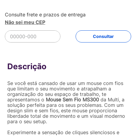
Não sei meu CEP
R$
16
,
90
Comprar
Em até
1
x
R$
16
,
90
sem juros
Se você está cansado de usar um mouse com fios
que limitam o seu movimento e atrapalham a
organização do seu espaço de trabalho, te
apresentamos o
Mouse Sem Fio MS300
da Multi, a
solução perfeita para os seus problemas. Com um
design slim e sem fios, este mouse proporciona
liberdade total de movimento e um visual moderno
para o seu setup.
Experimente a sensação de cliques silenciosos e