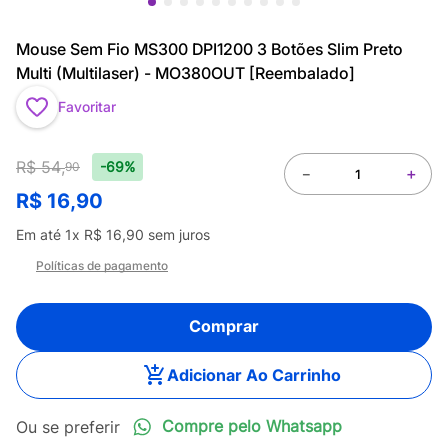
Mouse Sem Fio MS300 DPI1200 3 Botões Slim Preto
Multi (Multilaser) - MO380OUT [Reembalado]
Favoritar
R$
54
,
-69%
90
－
＋
R$
16
,
90
Em até
1
x
R$
16
,
90
sem juros
Políticas de pagamento
Comprar
Adicionar Ao Carrinho
Compre pelo Whatsapp