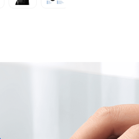
R$
199
,
9
l MS2000 Preto -
Em até
4
x
R$
Descrição
Ficha técnica