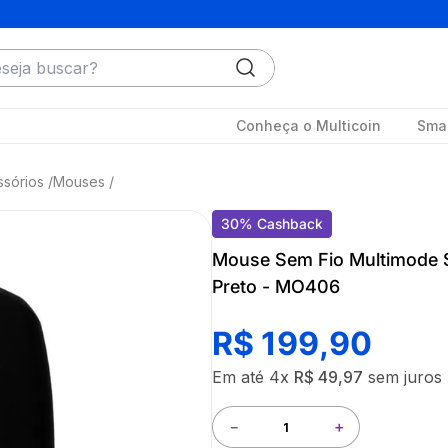
ja buscar?
Conheça o Multicoin
Smar
ssórios
Mouses
30
%
Cashback
Mouse Sem Fio Multimode 
Preto - MO406
R$
199
,
90
Em até
4
x
R$
49
,
97
sem juros
－
＋