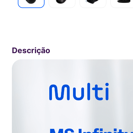
Mouse Sem Fio Multimode Smart Scrol
MO406