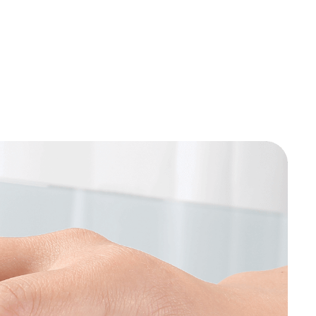
0
Comprar
49
,
97
sem juros