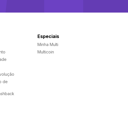
Especiais
Minha Multi
nto
Multicoin
dade
evolução
o de
ashback