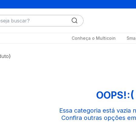
ja buscar?
Conheça o Multicoin
Smar
duto
OOPS!