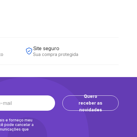
Site seguro
to
Sua compra protegida
Quero
receber as
novidades
ais e forneço meu
cê pode cancelar a
omunicações que