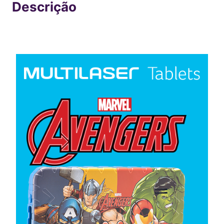
R$
383
,
00
Comprar
Em até
8
x
R$
47
,
87
sem juros