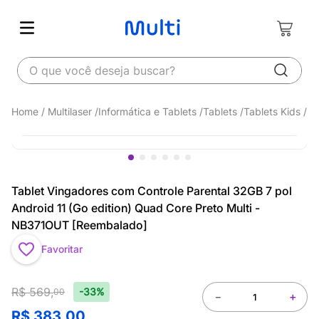
O que você deseja buscar?
Multilaser
Informática e Tablets
Tablets
Tablets Kids
Tablet Vingadores com Controle Parental 32GB 7 pol
Android 11 (Go edition) Quad Core Preto Multi -
NB371OUT [Reembalado]
Favoritar
R$
569
,
-33%
00
－
＋
R$
383
,
00