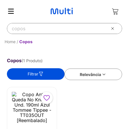
O que você deseja buscar?
Copos
Copos
1
Produto
Filtrar
Relevância