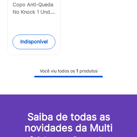
Copo Anti-Queda
No Knock 1 Und.
190ml Azul
Tommee Tippee -
TT035OUT
[Reembalado]
Indisponível
Você viu todos os
1
produtos
Saiba de todas as
novidades da Multi