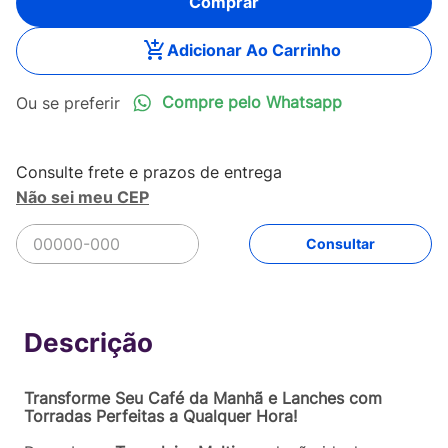
Comprar
Adicionar Ao Carrinho
Compre pelo Whatsapp
Não sei meu CEP
R$
87
,
92
Comprar
Em até
1
x
R$
87
,
92
sem juros
Transforme Seu Café da Manhã e Lanches com
Torradas Perfeitas a Qualquer Hora!