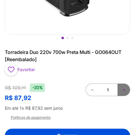
Torradeira Duo 220v 700w Preta Multi - GO064OUT
[Reembalado]
Favoritar
R$
109
,
-20%
90
－
＋
R$
87
,
92
Em até
1
x
R$
87
,
92
sem juros
Políticas de pagamento