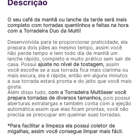
R$
87
,
92
Comprar
Em até
1
x
R$
87
,
92
sem juros
O seu café da manhã ou lanche da tarde será mais
completo com torradas quentinhos e feitas na hora
com a Torradeira Duo da Multi!
Desenvolvida para te proporcionar praticidade, ela
prepara dois pães ao mesmo tempo, assim você
não perde tempo e tem todo dia de manhã um
lanche rápido, completo e muito prático sem sair de
casa. Possui
ajuste no nível de tostagem,
assim
você escolhe se a sua torrada fica mais clarinha ou
mais escura, ela é rápida, então em alguns minutos
a sua torrada estará pronta e do jeito que você mais
gosta.
Além disso tudo,
com a Torradeira Multilaser você
prepara torradas de diversos tamanhos,
pois possui
aberturas extralargas e também conta com a ejeção
automática assim que elas ficam prontas, você não
precisa se preocupar em queimar suas torradas.
*Para facilitar a limpeza ela possui coletor de
migalhas, assim você consegue limpar mais fácil.