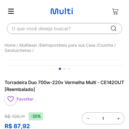
O que você deseja buscar?
Multilaser
Eletroportáteis para sua Casa
Cozinha
Sanduicheiras
Torradeira Duo 700w-220v Vermelha Multi - CE142OUT
[Reembalado]
Favoritar
R$
109
,
-20%
90
－
＋
R$
87
,
92