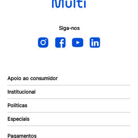
Siga-nos
Apoio ao consumidor
Institucional
Autoatendimento
Suporte e reparo
Politicas
Quem somos
Acompanhar Entrega
Revendedor
Baixe o APP
Especiais
Política de Entrega
Seja um Revendedor
Política de Pagamento
Investidores
Minha Multi
Política de Privacidade
Pagamentos
Trabalhe conosco