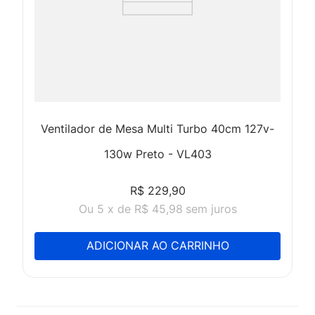
Ventilador de Mesa Multi Turbo 40cm 127v-
130w Preto - VL403
R$
229
,
90
Ou
5
x
de
R$ 45,98
sem juros
ADICIONAR AO CARRINHO