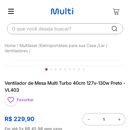
O que você deseja buscar?
Multilaser
Eletroportáteis para sua Casa
Lar
Ventiladores
Ventilador de Mesa Multi Turbo 40cm 127v-130w Preto -
VL403
Favoritar
R$
229
,
90
－
＋
Em até
5
x
R$
45
,
98
sem juros