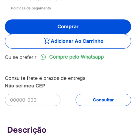
Políticas de pagamento
Comprar
Adicionar Ao Carrinho
Compre pelo Whatsapp
Não sei meu CEP
R$
229
,
90
Comprar
Em até
5
x
R$
45
,
98
sem juros