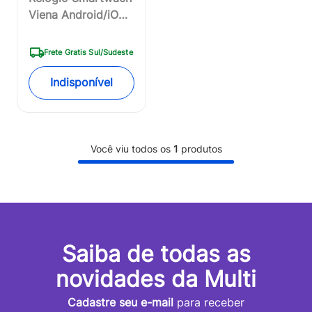
Viena Android/iOS
Rose Atrio -
ES351OUT
Frete Gratis Sul/Sudeste
[Reembalado]
Indisponível
Você viu todos os
1
produtos
Saiba de todas as
novidades da Multi
Cadastre seu e-mail
para receber