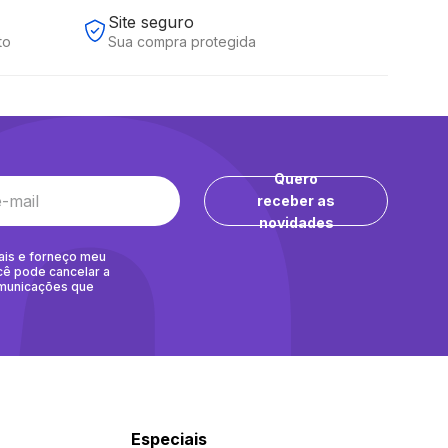
Site seguro
to
Sua compra protegida
Quero
receber as
novidades
ais e forneço meu
cê pode cancelar a
omunicações que
Especiais