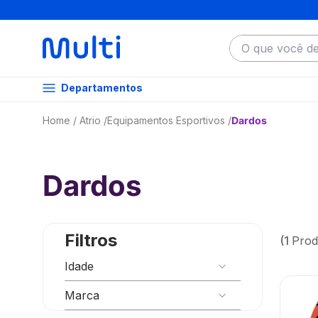
O que você dese
Departamentos
Atrio
Equipamentos Esportivos
Dardos
Dardos
Filtros
1
Prod
Idade
+18
Marca