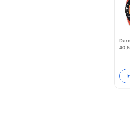
Atrio
Dar
40,5
- ES
I