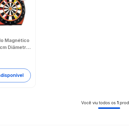
do Magnético
cm Diâmetro
285
ndisponível
Você viu todos os
1
prod