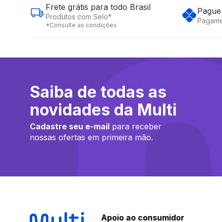
Frete grátis para todo Brasil
Pague 
Produtos com Selo*
Pagame
*Consulte as condições
Saiba de todas as
novidades da Multi
Cadastre seu e-mail
para receber
nossas ofertas em primeira mão.
Apoio ao consumidor