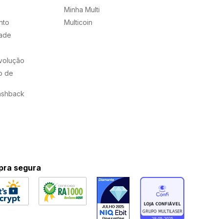
Minha Multi
nto
Multicoin
dade
evolução
o de
ashback
ra segura